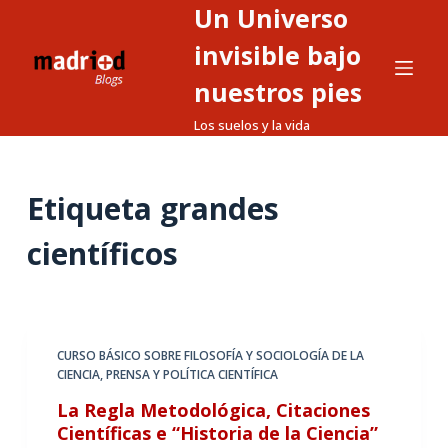
Un Universo
S
a
invisible bajo
l
nuestros pies
t
Los suelos y la vida
a
r
a
Etiqueta
grandes
l
c
científicos
o
n
t
e
CURSO BÁSICO SOBRE FILOSOFÍA Y SOCIOLOGÍA DE LA
n
CIENCIA
,
PRENSA Y POLÍTICA CIENTÍFICA
i
La Regla Metodológica, Citaciones
d
Científicas e “Historia de la Ciencia”
o