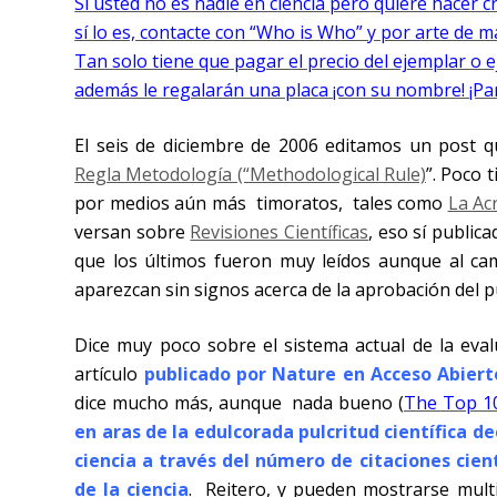
Si usted no es nadie en ciencia pero quiere hacer 
sí lo es, contacte con “Who is Who” y por arte de m
Tan solo tiene que pagar el precio del ejemplar o 
además le regalarán una placa ¡con su nombre! ¡Par
El seis de diciembre de 2006 editamos un post qu
Regla Metodología (“Methodological Rule)
”. Poco 
por medios aún más timoratos,
tales como
La Ac
versan sobre
Revisiones Científicas
, eso sí public
que los últimos fueron muy leídos aunque al cam
aparezcan sin signos acerca de la aprobación del pú
Dice muy poco sobre el sistema actual de la evalua
artículo
publicado por Nature en Acceso Abiert
dice mucho más, aunque
nada bueno (
The Top 10
en aras de la edulcorada pulcritud científica de
ciencia a través del número de citaciones cie
de la ciencia
.
Reitero, y pueden mostrarse mul