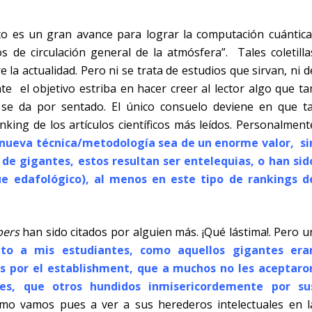
to es un gran avance para lograr la computación cuántica
os de circulación general de la atmósfera”.
Tales coletilla
la actualidad. Pero ni se trata de estudios que sirvan, ni d
nte
el objetivo estriba en hacer creer al lector algo que ta
s se da por sentado. El único consuelo deviene en que ta
king de los artículos científicos más leídos. Personalment
 nueva técnica/metodología sea de un enorme valor, si
de gigantes, estos resultan ser entelequias, o han sid
ue edafológico), al menos en este tipo de rankings d
pers
han sido citados por alguien más. ¡Qué lástima!. Pero u
to a mis estudiantes, como aquellos gigantes era
s por el establishment, que a muchos no les aceptaro
ales, que otros hundidos inmisericordemente por su
mo vamos pues a ver a sus herederos intelectuales en l