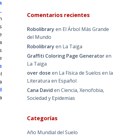
a
,
Comentarios recientes
n
s
Robolibrary
en
El Árbol Más Grande
e
del Mundo
a
Robolibrary
en
La Taiga
s
Graffiti Coloring Page Generator
en
e
La Taiga
s
over dose
en
La Física de Suelos en la
l
Literatura en Español
a
d
Cana David
en
Ciencia, Xenofobia,
a
Sociedad y Epidemias
Categorías
Año Mundial del Suelo