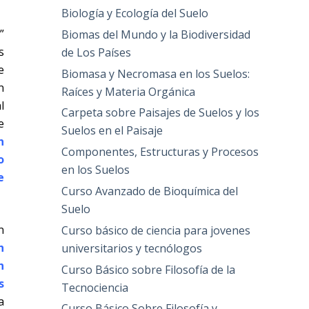
Biología y Ecología del Suelo
”
Biomas del Mundo y la Biodiversidad
s
de Los Países
e
Biomasa y Necromasa en los Suelos:
n
Raíces y Materia Orgánica
l
Carpeta sobre Paisajes de Suelos y los
e
Suelos en el Paisaje
n
Componentes, Estructuras y Procesos
o
en los Suelos
e
Curso Avanzado de Bioquímica del
Suelo
n
Curso básico de ciencia para jovenes
n
universitarios y tecnólogos
n
Curso Básico sobre Filosofía de la
s
Tecnociencia
a
Curso Básico Sobre Filosofía y