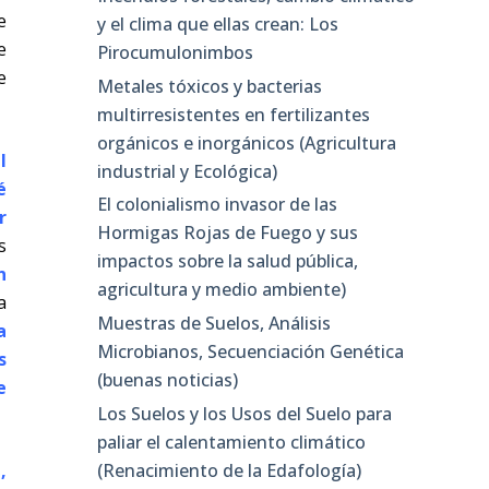
e
y el clima que ellas crean: Los
e
Pirocumulonimbos
e
Metales tóxicos y bacterias
multirresistentes en fertilizantes
orgánicos e inorgánicos (Agricultura
l
industrial y Ecológica)
é
El colonialismo invasor de las
r
Hormigas Rojas de Fuego y sus
s
impactos sobre la salud pública,
n
agricultura y medio ambiente)
a
Muestras de Suelos, Análisis
a
Microbianos, Secuenciación Genética
s
(buenas noticias)
e
Los Suelos y los Usos del Suelo para
paliar el calentamiento climático
(Renacimiento de la Edafología)
,