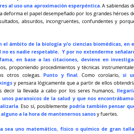
ores al uso una aproximación esperpéntica
. A sabiendas d
al ya deforma el papel desempeñado por los grandes héroes d
resultados, absurdos, incongruentes, confundentes y porqu
 el ámbito de la biología y/o ciencias biomédicas, en e
d no es nadie respetable. Y por no extenderme señalar
fama, en base a las citaciones, deviene en investiga
s, proponiendo procedimientos y técnicas instrumentale
os otros colegas.
Punto y final
. Como corolario,
si u
kings
y pensara lógicamente que a partir de ellos obtendrí
 es decir la llevada a cabo por los seres humanos,
llegarí
s unos paranoicos de la salud y que nos encontrábamo
alizarla
.
Eso sí, posiblemente
podría también pensar qu
 alguno a la hora de mantenernos sanos
y fuertes.
a sea uno matemático, físico o químico de gran talla