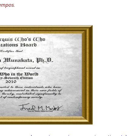
iempos
.