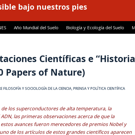
ible bajo nuestros pies
NES
Año Mundial del Suelo
Biología y Ecología del Suelo
M
aciones Científicas e “Histori
00 Papers of Nature)
 FILOSOFÍA Y SOCIOLOGÍA DE LA CIENCIA
,
PRENSA Y POLÍTICA CIENTÍFICA
 de los superconductores de alta temperatura, la
l ADN, las primeras observaciones acerca de que la
s estos avances fueron merecedores de premios Nobel y
no de los artículos de estos grandes científicos aparecen