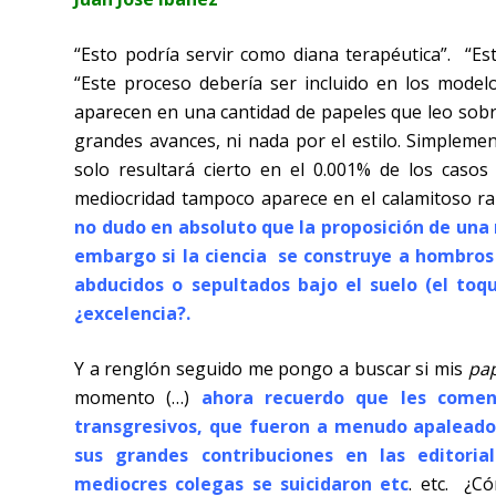
“Esto podría servir como diana terapéutica”.
“Es
“Este proceso debería ser incluido en los model
aparecen en una cantidad de papeles que leo sobre 
grandes avances, ni nada por el estilo. Simpleme
solo resultará cierto en el 0.001% de los caso
mediocridad tampoco aparece en el calamitoso ran
no dudo en absoluto que la proposición de una
embargo si la ciencia se construye a hombros 
abducidos o sepultados bajo el suelo (el toq
¿excelencia?.
Y a renglón seguido me pongo a buscar si mis
pa
momento (…)
ahora recuerdo que les comen
transgresivos, que fueron a menudo apaleado
sus grandes contribuciones en las editori
mediocres colegas se suicidaron etc
. etc.
¿Có