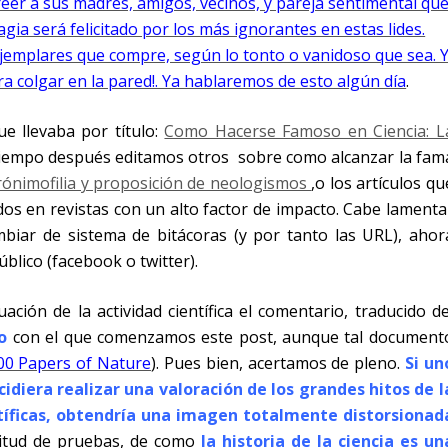
creer a sus madres, amigos, vecinos, y pareja sentimental qu
agia será felicitado por los más ignorantes en estas lides.
ejemplares que compre, según lo tonto o vanidoso que sea. 
a colgar en la pared!. Ya hablaremos de esto algún día
.
e llevaba por título:
Como Hacerse Famoso en Ciencia: L
tiempo después editamos otros sobre como alcanzar la fam
rónimofilia y proposición de neologismos
,o los artículos qu
ados en revistas con un alto factor de impacto. Cabe lamenta
biar de sistema de bitácoras (y por tanto las URL), ahor
blico (facebook o twitter).
ción de la actividad científica el comentario, traducido de
o
con el que comenzamos este post, aunque tal document
0 Papers of Nature
). Pues bien, acertamos de pleno.
Si un
cidiera realizar una valoración de los grandes hitos de l
ntíficas, obtendría una imagen totalmente distorsionad
titud de pruebas, de como
la historia de la ciencia es un