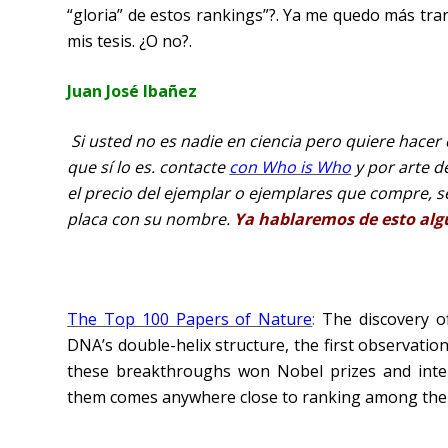
“gloria” de estos rankings”?. Ya me quedo más tra
mis tesis. ¿O no?.
Juan José Ibañez
Si usted no es nadie en ciencia pero quiere hacer
que sí lo es. contacte
con Who is Who
y por arte d
el precio del ejemplar o ejemplares que compre, 
placa con su nombre.
Ya hablaremos de esto alg
The Top 100 Papers of Nature
:
The discovery o
DNA’s double-helix structure, the first observation
these breakthroughs won Nobel prizes and inter
them comes anywhere close to ranking among the 10