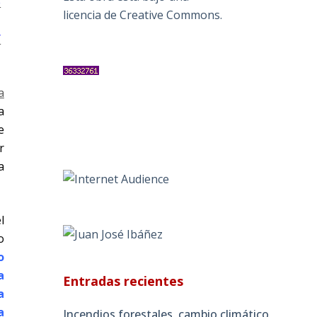
e
licencia de Creative Commons
.
Y
a
a
e
r
a
l
o
o
a
Entradas recientes
a
a
Incendios forestales, cambio climático