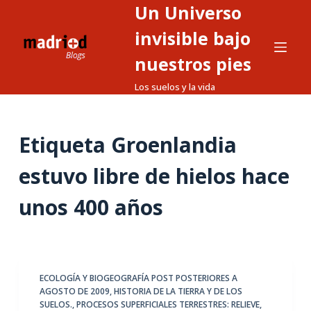
Un Universo
S
a
invisible bajo
l
nuestros pies
t
Los suelos y la vida
a
r
a
Etiqueta
Groenlandia
l
c
estuvo libre de hielos hace
o
n
unos 400 años
t
e
n
i
ECOLOGÍA Y BIOGEOGRAFÍA POST POSTERIORES A
d
AGOSTO DE 2009
,
HISTORIA DE LA TIERRA Y DE LOS
o
SUELOS.
,
PROCESOS SUPERFICIALES TERRESTRES: RELIEVE,