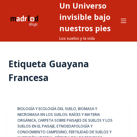
Un Universo
S
a
invisible bajo
l
nuestros pies
t
Los suelos y la vida
a
r
a
Etiqueta
Guayana
l
c
Francesa
o
n
t
e
BIOLOGÍA Y ECOLOGÍA DEL SUELO
,
BIOMASA Y
n
NECROMASA EN LOS SUELOS: RAÍCES Y MATERIA
i
ORGÁNICA
,
CARPETA SOBRE PAISAJES DE SUELOS Y LOS
d
SUELOS EN EL PAISAJE
,
ETNOEDAFOLOGÍA Y
CONOCIMIENTO CAMPESINO
,
FERTILIDAD DE SUELOS Y
o