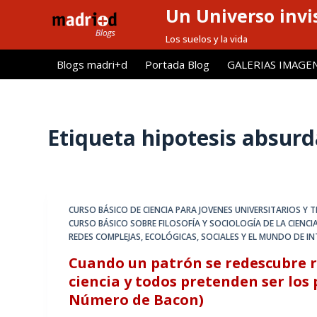
Un Universo invis
S
a
Los suelos y la vida
l
Blogs madri+d
Portada Blog
GALERIAS IMAGE
t
a
r
a
Etiqueta
hipotesis absurd
l
c
o
n
CURSO BÁSICO DE CIENCIA PARA JOVENES UNIVERSITARIOS Y
t
CURSO BÁSICO SOBRE FILOSOFÍA Y SOCIOLOGÍA DE LA CIENCI
e
REDES COMPLEJAS, ECOLÓGICAS, SOCIALES Y EL MUNDO DE I
n
Cuando un patrón se redescubre r
i
ciencia y todos pretenden ser los p
d
Número de Bacon)
o