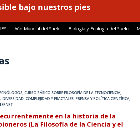
ible bajo nuestros pies
NES
Año Mundial del Suelo
Biología y Ecología del Suelo
M
as
 TECNÓLOGOS
,
CURSO BÁSICO SOBRE FILOSOFÍA DE LA TECNOCIENCIA
,
A
,
DIVERSIDAD, COMPLEJIDAD Y FRACTALES
,
PRENSA Y POLÍTICA CIENTÍFICA
,
NTERNET
ecurrentemente en la historia de la
ioneros (La Filosofía de la Ciencia y el