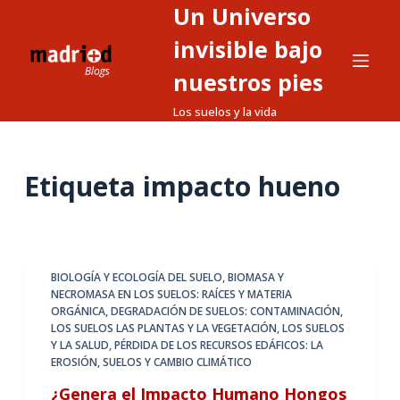
Un Universo
S
a
invisible bajo
l
nuestros pies
t
Los suelos y la vida
a
r
a
Etiqueta
impacto hueno
l
c
o
n
t
BIOLOGÍA Y ECOLOGÍA DEL SUELO
,
BIOMASA Y
NECROMASA EN LOS SUELOS: RAÍCES Y MATERIA
e
ORGÁNICA
,
DEGRADACIÓN DE SUELOS: CONTAMINACIÓN
,
n
LOS SUELOS LAS PLANTAS Y LA VEGETACIÓN
,
LOS SUELOS
i
Y LA SALUD
,
PÉRDIDA DE LOS RECURSOS EDÁFICOS: LA
EROSIÓN
,
SUELOS Y CAMBIO CLIMÁTICO
d
o
¿Genera el Impacto Humano Hongos