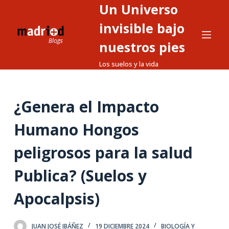
Un Universo
S
a
invisible bajo
l
nuestros pies
t
Los suelos y la vida
a
r
a
¿Genera el Impacto
l
c
Humano Hongos
o
n
peligrosos para la salud
t
Publica? (Suelos y
e
n
Apocalpsis)
i
d
o
JUAN JOSÉ IBÁÑEZ
19 DICIEMBRE 2024
BIOLOGÍA Y