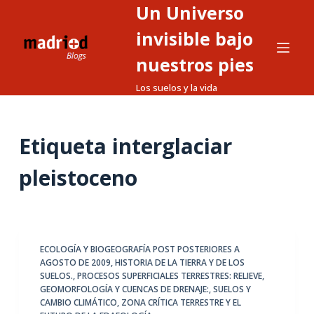
Un Universo
S
a
invisible bajo
l
nuestros pies
t
Los suelos y la vida
a
r
a
Etiqueta
interglaciar
l
c
pleistoceno
o
n
t
e
ECOLOGÍA Y BIOGEOGRAFÍA POST POSTERIORES A
n
AGOSTO DE 2009
,
HISTORIA DE LA TIERRA Y DE LOS
i
SUELOS.
,
PROCESOS SUPERFICIALES TERRESTRES: RELIEVE,
d
GEOMORFOLOGÍA Y CUENCAS DE DRENAJE:
,
SUELOS Y
CAMBIO CLIMÁTICO
,
ZONA CRÍTICA TERRESTRE Y EL
o