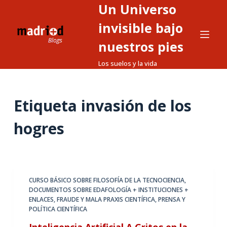
Un Universo
S
a
invisible bajo
l
nuestros pies
t
Los suelos y la vida
a
r
a
Etiqueta
invasión de los
l
c
hogres
o
n
t
e
CURSO BÁSICO SOBRE FILOSOFÍA DE LA TECNOCIENCIA
,
n
DOCUMENTOS SOBRE EDAFOLOGÍA + INSTITUCIONES +
i
ENLACES
,
FRAUDE Y MALA PRAXIS CIENTÍFICA
,
PRENSA Y
d
POLÍTICA CIENTÍFICA
o
Inteligencia Artificial A Gritos en la