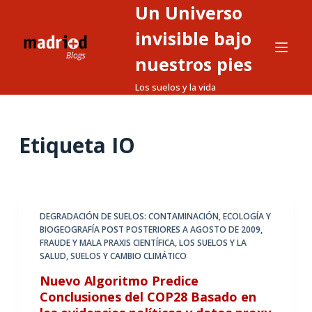
Un Universo
S
a
invisible bajo
l
nuestros pies
t
Los suelos y la vida
a
r
a
Etiqueta
IO
l
c
o
n
t
DEGRADACIÓN DE SUELOS: CONTAMINACIÓN
,
ECOLOGÍA Y
BIOGEOGRAFÍA POST POSTERIORES A AGOSTO DE 2009
,
e
FRAUDE Y MALA PRAXIS CIENTÍFICA
,
LOS SUELOS Y LA
n
SALUD
,
SUELOS Y CAMBIO CLIMÁTICO
i
Nuevo Algoritmo Predice
d
Conclusiones del COP28 Basado en
o