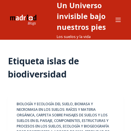
Un Universo
S
a
invisible bajo
l
nuestros pies
t
Los suelos y la vida
a
r
a
Etiqueta
islas de
l
c
biodiversidad
o
n
t
e
BIOLOGÍA Y ECOLOGÍA DEL SUELO
,
BIOMASA Y
n
NECROMASA EN LOS SUELOS: RAÍCES Y MATERIA
i
ORGÁNICA
,
CARPETA SOBRE PAISAJES DE SUELOS Y LOS
d
SUELOS EN EL PAISAJE
,
COMPONENTES, ESTRUCTURAS Y
PROCESOS EN LOS SUELOS
,
ECOLOGÍA Y BIOGEOGRAFÍA
o