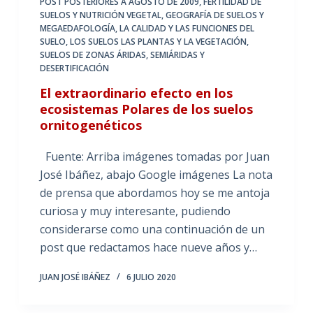
POST POSTERIORES A AGOSTO DE 2009
,
FERTILIDAD DE
SUELOS Y NUTRICIÓN VEGETAL
,
GEOGRAFÍA DE SUELOS Y
MEGAEDAFOLOGÍA
,
LA CALIDAD Y LAS FUNCIONES DEL
SUELO
,
LOS SUELOS LAS PLANTAS Y LA VEGETACIÓN
,
SUELOS DE ZONAS ÁRIDAS, SEMIÁRIDAS Y
DESERTIFICACIÓN
El extraordinario efecto en los
ecosistemas Polares de los suelos
ornitogenéticos
Fuente: Arriba imágenes tomadas por Juan
José Ibáñez, abajo Google imágenes La nota
de prensa que abordamos hoy se me antoja
curiosa y muy interesante, pudiendo
considerarse como una continuación de un
post que redactamos hace nueve años y…
JUAN JOSÉ IBÁÑEZ
6 JULIO 2020