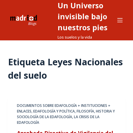
Un Universo
S
a
invisible bajo
l
nuestros pies
t
Los suelos y la vida
a
r
a
Etiqueta
Leyes Nacionales
l
c
del suelo
o
n
t
e
DOCUMENTOS SOBRE EDAFOLOGÍA + INSTITUCIONES +
n
ENLACES
,
EDAFOLOGÍA Y POLÍTICA
,
FILOSOFÍA, HISTORIA Y
i
SOCIOLOGÍA DE LA EDAFOLOGÍA
,
LA CRISIS DE LA
d
EDAFOLOGÍA
o
Aprobada Directiva de Vigilancia del