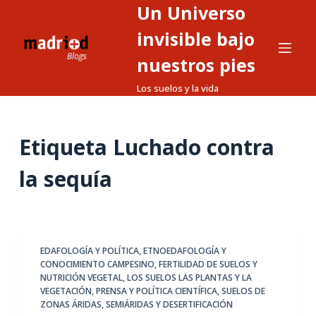
Un Universo
S
a
invisible bajo
l
nuestros pies
t
Los suelos y la vida
a
r
a
Etiqueta
Luchado contra
l
c
la sequía
o
n
t
e
EDAFOLOGÍA Y POLÍTICA
,
ETNOEDAFOLOGÍA Y
n
CONOCIMIENTO CAMPESINO
,
FERTILIDAD DE SUELOS Y
i
NUTRICIÓN VEGETAL
,
LOS SUELOS LAS PLANTAS Y LA
d
VEGETACIÓN
,
PRENSA Y POLÍTICA CIENTÍFICA
,
SUELOS DE
ZONAS ÁRIDAS, SEMIÁRIDAS Y DESERTIFICACIÓN
o