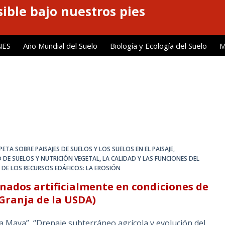
ible bajo nuestros pies
NES
Año Mundial del Suelo
Biología y Ecología del Suelo
M
PETA SOBRE PAISAJES DE SUELOS Y LOS SUELOS EN EL PAISAJE
,
D DE SUELOS Y NUTRICIÓN VEGETAL
,
LA CALIDAD Y LAS FUNCIONES DEL
 DE LOS RECURSOS EDÁFICOS: LA EROSIÓN
enados artificialmente en condiciones de
 Granja de la USDA)
a Maya”, “Drenaje subterráneo agrícola y evolución del