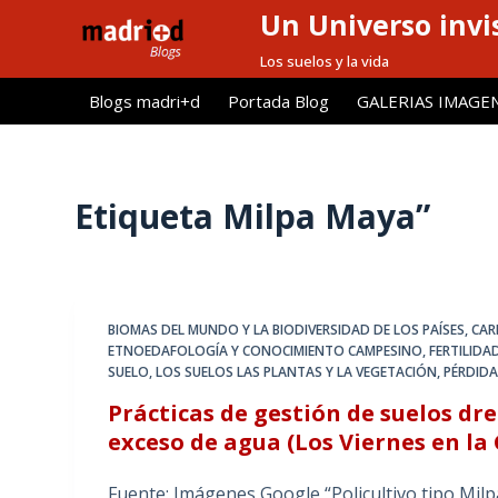
Un Universo invis
S
a
Los suelos y la vida
l
Blogs madri+d
Portada Blog
GALERIAS IMAGE
t
a
r
a
Etiqueta
Milpa Maya”
l
c
o
n
BIOMAS DEL MUNDO Y LA BIODIVERSIDAD DE LOS PAÍSES
,
CAR
t
ETNOEDAFOLOGÍA Y CONOCIMIENTO CAMPESINO
,
FERTILIDA
e
SUELO
,
LOS SUELOS LAS PLANTAS Y LA VEGETACIÓN
,
PÉRDIDA
n
Prácticas de gestión de suelos dr
i
exceso de agua (Los Viernes en la
d
o
Fuente: Imágenes Google “Policultivo tipo Milp