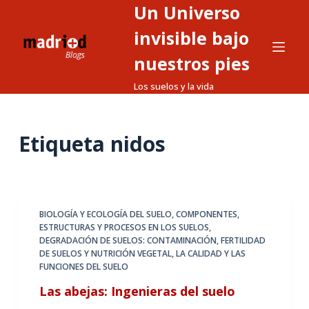
Un Universo
S
a
invisible bajo
l
nuestros pies
t
Los suelos y la vida
a
r
a
Etiqueta
nidos
l
c
o
n
t
BIOLOGÍA Y ECOLOGÍA DEL SUELO
,
COMPONENTES,
ESTRUCTURAS Y PROCESOS EN LOS SUELOS
,
e
DEGRADACIÓN DE SUELOS: CONTAMINACIÓN
,
FERTILIDAD
n
DE SUELOS Y NUTRICIÓN VEGETAL
,
LA CALIDAD Y LAS
i
FUNCIONES DEL SUELO
d
Las abejas: Ingenieras del suelo
o