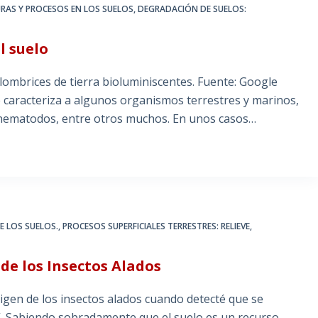
RAS Y PROCESOS EN LOS SUELOS
,
DEGRADACIÓN DE SUELOS:
l suelo
lombrices de tierra bioluminiscentes. Fuente: Google
 caracteriza a algunos organismos terrestres y marinos,
y nematodos, entre otros muchos. En unos casos…
DE LOS SUELOS.
,
PROCESOS SUPERFICIALES TERRESTRES: RELIEVE,
 de los Insectos Alados
igen de los insectos alados cuando detecté que se
o”. Sabiendo sobradamente que el suelo es un recurso