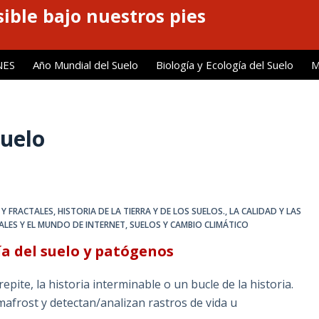
ible bajo nuestros pies
NES
Año Mundial del Suelo
Biología y Ecología del Suelo
M
uelo
 Y FRACTALES
,
HISTORIA DE LA TIERRA Y DE LOS SUELOS.
,
LA CALIDAD Y LAS
ALES Y EL MUNDO DE INTERNET
,
SUELOS Y CAMBIO CLIMÁTICO
ía del suelo y patógenos
pite, la historia interminable o un bucle de la historia.
mafrost y detectan/analizan rastros de vida u