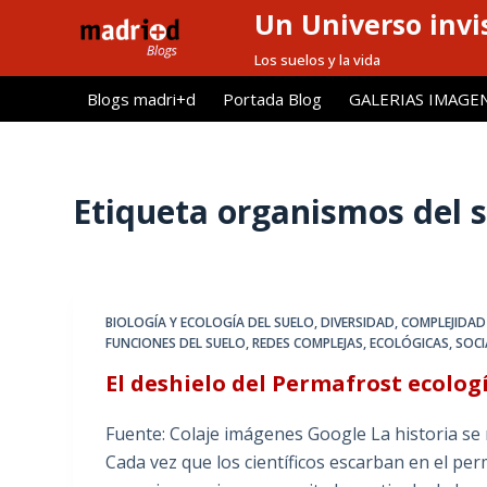
Un Universo invis
S
a
Los suelos y la vida
l
Blogs madri+d
Portada Blog
GALERIAS IMAGE
t
a
r
a
Etiqueta
organismos del s
l
c
o
n
BIOLOGÍA Y ECOLOGÍA DEL SUELO
,
DIVERSIDAD, COMPLEJIDAD
t
FUNCIONES DEL SUELO
,
REDES COMPLEJAS, ECOLÓGICAS, SOCI
e
El deshielo del Permafrost ecolog
n
i
Fuente: Colaje imágenes Google La historia se re
d
Cada vez que los científicos escarban en el per
o