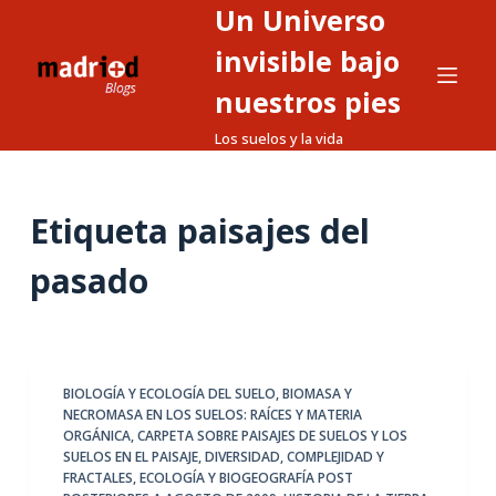
Un Universo
S
a
invisible bajo
l
nuestros pies
t
Los suelos y la vida
a
r
a
Etiqueta
paisajes del
l
c
pasado
o
n
t
e
BIOLOGÍA Y ECOLOGÍA DEL SUELO
,
BIOMASA Y
n
NECROMASA EN LOS SUELOS: RAÍCES Y MATERIA
i
ORGÁNICA
,
CARPETA SOBRE PAISAJES DE SUELOS Y LOS
d
SUELOS EN EL PAISAJE
,
DIVERSIDAD, COMPLEJIDAD Y
FRACTALES
,
ECOLOGÍA Y BIOGEOGRAFÍA POST
o