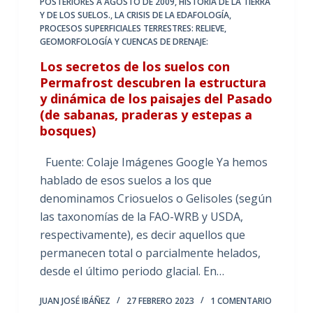
POSTERIORES A AGOSTO DE 2009
,
HISTORIA DE LA TIERRA
Y DE LOS SUELOS.
,
LA CRISIS DE LA EDAFOLOGÍA
,
PROCESOS SUPERFICIALES TERRESTRES: RELIEVE,
GEOMORFOLOGÍA Y CUENCAS DE DRENAJE:
Los secretos de los suelos con
Permafrost descubren la estructura
y dinámica de los paisajes del Pasado
(de sabanas, praderas y estepas a
bosques)
Fuente: Colaje Imágenes Google Ya hemos
hablado de esos suelos a los que
denominamos Criosuelos o Gelisoles (según
las taxonomías de la FAO-WRB y USDA,
respectivamente), es decir aquellos que
permanecen total o parcialmente helados,
desde el último periodo glacial. En…
JUAN JOSÉ IBÁÑEZ
27 FEBRERO 2023
1 COMENTARIO