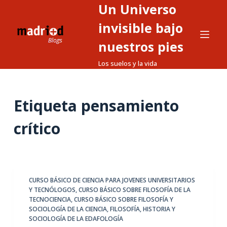
Un Universo
S
a
invisible bajo
l
nuestros pies
t
Los suelos y la vida
a
r
a
Etiqueta
pensamiento
l
c
crítico
o
n
t
e
CURSO BÁSICO DE CIENCIA PARA JOVENES UNIVERSITARIOS
n
Y TECNÓLOGOS
,
CURSO BÁSICO SOBRE FILOSOFÍA DE LA
i
TECNOCIENCIA
,
CURSO BÁSICO SOBRE FILOSOFÍA Y
d
SOCIOLOGÍA DE LA CIENCIA
,
FILOSOFÍA, HISTORIA Y
SOCIOLOGÍA DE LA EDAFOLOGÍA
o