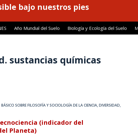
ible bajo nuestros pies
NES
Año Mundial del Suelo
Biología y Ecología del Suelo
M
. sustancias químicas
 BÁSICO SOBRE FILOSOFÍA Y SOCIOLOGÍA DE LA CIENCIA
,
DIVERSIDAD,
cnociencia (indicador del
el Planeta)