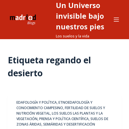
Un Universo
S
a
invisible bajo
l
nuestros pies
t
Los suelos y la vida
a
r
a
Etiqueta
regando el
l
c
desierto
o
n
t
e
EDAFOLOGÍA Y POLÍTICA
,
ETNOEDAFOLOGÍA Y
n
CONOCIMIENTO CAMPESINO
,
FERTILIDAD DE SUELOS Y
i
NUTRICIÓN VEGETAL
,
LOS SUELOS LAS PLANTAS Y LA
d
VEGETACIÓN
,
PRENSA Y POLÍTICA CIENTÍFICA
,
SUELOS DE
ZONAS ÁRIDAS, SEMIÁRIDAS Y DESERTIFICACIÓN
o