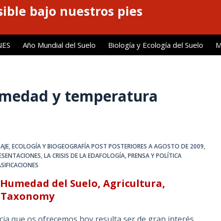
ible bajo nuestros pies
NES
Año Mundial del Suelo
Biología y Ecología del Suelo
M
medad y temperatura
AJE
,
ECOLOGÍA Y BIOGEOGRAFÍA POST POSTERIORES A AGOSTO DE 2009
,
RESENTACIONES
,
LA CRISIS DE LA EDAFOLOGÍA
,
PRENSA Y POLÍTICA
SIFICACIONES
 Humedad del Suelo, Agricultura,
il Taxonomy
ia que os ofrecemos hoy resulta ser de gran interés,