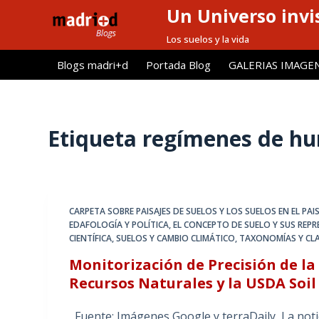
Un Universo invis
S
a
Los suelos y la vida
l
Blogs madri+d
Portada Blog
GALERIAS IMAGE
t
a
r
a
Etiqueta
regímenes de hu
l
c
o
n
CARPETA SOBRE PAISAJES DE SUELOS Y LOS SUELOS EN EL PAIS
t
EDAFOLOGÍA Y POLÍTICA
,
EL CONCEPTO DE SUELO Y SUS REP
e
CIENTÍFICA
,
SUELOS Y CAMBIO CLIMÁTICO
,
TAXONOMÍAS Y CLA
n
Monitorización de Precisión de la
i
Recursos Naturales y la USDA So
d
o
Fuente: Imágenes Google y terraDaily La notic