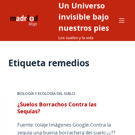
Un Universo
S
a
invisible bajo
l
nuestros pies
t
Los suelos y la vida
a
r
a
Etiqueta
remedios
l
c
o
n
t
BIOLOGÍA Y ECOLOGÍA DEL SUELO
e
¿Suelos Borrachos Contra las
n
Sequías?
i
d
Fuente: colaje Imágenes Google Contra la
o
sequía una buena borrachera del suelo ¿¿??