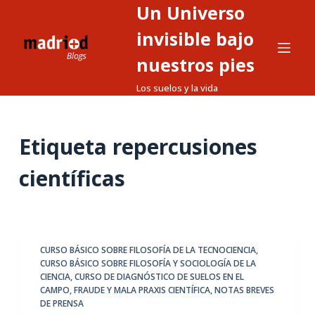
Un Universo
S
a
invisible bajo
l
nuestros pies
t
Los suelos y la vida
a
r
a
Etiqueta
repercusiones
l
c
científicas
o
n
t
e
CURSO BÁSICO SOBRE FILOSOFÍA DE LA TECNOCIENCIA
,
n
CURSO BÁSICO SOBRE FILOSOFÍA Y SOCIOLOGÍA DE LA
i
CIENCIA
,
CURSO DE DIAGNÓSTICO DE SUELOS EN EL
d
CAMPO
,
FRAUDE Y MALA PRAXIS CIENTÍFICA
,
NOTAS BREVES
DE PRENSA
o