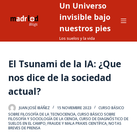
Un Universo
S
a
invisible bajo
l
nuestros pies
t
Los suelos y la vida
a
r
a
El Tsunami de la IA: ¿Que
l
c
nos dice de la sociedad
o
n
actual?
t
e
JUAN JOSÉ IBÁÑEZ
15 NOVIEMBRE 2023
CURSO BÁSICO
n
SOBRE FILOSOFÍA DE LA TECNOCIENCIA
,
CURSO BÁSICO SOBRE
i
FILOSOFÍA Y SOCIOLOGÍA DE LA CIENCIA
,
CURSO DE DIAGNÓSTICO DE
SUELOS EN EL CAMPO
,
FRAUDE Y MALA PRAXIS CIENTÍFICA
,
NOTAS
d
BREVES DE PRENSA
o