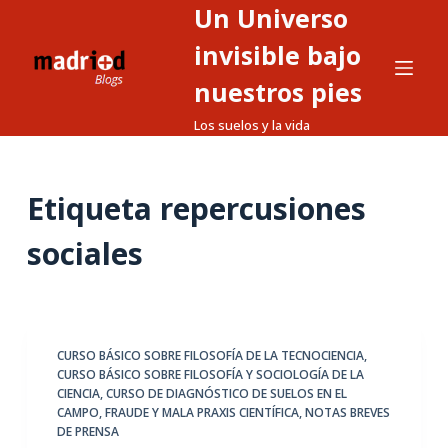
Un Universo
S
a
invisible bajo
l
nuestros pies
t
Los suelos y la vida
a
r
a
Etiqueta
repercusiones
l
c
sociales
o
n
t
e
CURSO BÁSICO SOBRE FILOSOFÍA DE LA TECNOCIENCIA
,
n
CURSO BÁSICO SOBRE FILOSOFÍA Y SOCIOLOGÍA DE LA
i
CIENCIA
,
CURSO DE DIAGNÓSTICO DE SUELOS EN EL
d
CAMPO
,
FRAUDE Y MALA PRAXIS CIENTÍFICA
,
NOTAS BREVES
DE PRENSA
o