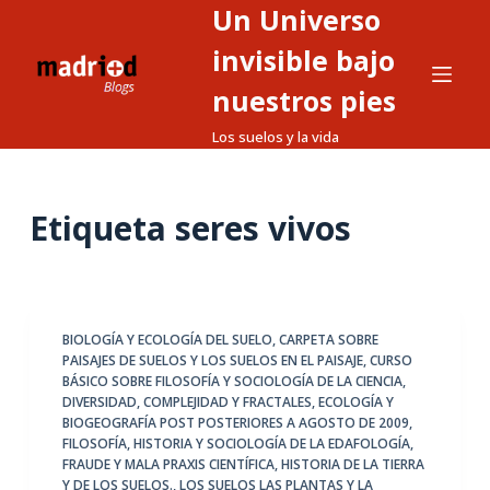
Un Universo
S
a
invisible bajo
l
nuestros pies
t
Los suelos y la vida
a
r
a
Etiqueta
seres vivos
l
c
o
n
t
BIOLOGÍA Y ECOLOGÍA DEL SUELO
,
CARPETA SOBRE
PAISAJES DE SUELOS Y LOS SUELOS EN EL PAISAJE
,
CURSO
e
BÁSICO SOBRE FILOSOFÍA Y SOCIOLOGÍA DE LA CIENCIA
,
n
DIVERSIDAD, COMPLEJIDAD Y FRACTALES
,
ECOLOGÍA Y
i
BIOGEOGRAFÍA POST POSTERIORES A AGOSTO DE 2009
,
FILOSOFÍA, HISTORIA Y SOCIOLOGÍA DE LA EDAFOLOGÍA
,
d
FRAUDE Y MALA PRAXIS CIENTÍFICA
,
HISTORIA DE LA TIERRA
o
Y DE LOS SUELOS.
,
LOS SUELOS LAS PLANTAS Y LA