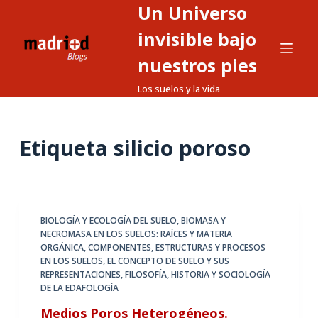
Un Universo
S
a
invisible bajo
l
nuestros pies
t
Los suelos y la vida
a
r
a
Etiqueta
silicio poroso
l
c
o
n
t
BIOLOGÍA Y ECOLOGÍA DEL SUELO
,
BIOMASA Y
NECROMASA EN LOS SUELOS: RAÍCES Y MATERIA
e
ORGÁNICA
,
COMPONENTES, ESTRUCTURAS Y PROCESOS
n
EN LOS SUELOS
,
EL CONCEPTO DE SUELO Y SUS
i
REPRESENTACIONES
,
FILOSOFÍA, HISTORIA Y SOCIOLOGÍA
DE LA EDAFOLOGÍA
d
o
Medios Poros Heterogéneos.