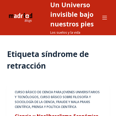
Un Universo
S
a
invisible bajo
l
nuestros pies
t
Los suelos y la vida
a
r
a
Etiqueta
síndrome de
l
c
retracción
o
n
t
e
CURSO BÁSICO DE CIENCIA PARA JOVENES UNIVERSITARIOS
n
Y TECNÓLOGOS
,
CURSO BÁSICO SOBRE FILOSOFÍA Y
i
SOCIOLOGÍA DE LA CIENCIA
,
FRAUDE Y MALA PRAXIS
d
CIENTÍFICA
,
PRENSA Y POLÍTICA CIENTÍFICA
o
Ciencia y Neoliberalismo Económico