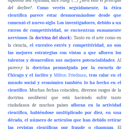
hipótesis sea refutada, dice Fang (…) ¿será esto el principio
del declive?.
Como veréis seguidamente, la ética
científica parece estar desmoronándose desde que
comenzó el nuevo siglo
.
Los investigadores, debido a un
exceso de competitividad, se encuentran sumamente
nerviosos
(
la
doctrina del shock
). Tanto en el arte como en
la ciencia
,
el excesivo estrés y competitividad, no son
las mejores estrategias con vistas a que afloren los
talentos y desarrollen sus mejores potencialidades
.
Al
parece,r la
doctrina promulgada por la escuela de
Chicago y el ínclito y
Milton Friedman
,
tras calar en el
mundo social y económico también lo ha hecho en el
científico
. Muchas fechas coinciden, diversos rasgos de la
doctrina neoliberal que está haciendo sufrir tanto
ciudadanos de muchos países
afloran en la actividad
científica, habiéndose multiplicado por diez, en una
década, el número de artículos que han debido retirar
las revistas científicas por fraude o chapuzas
. El