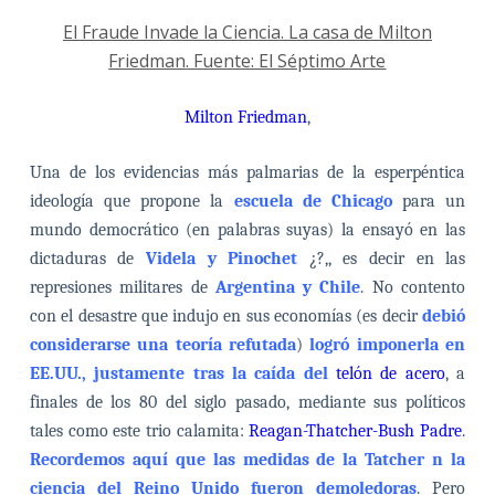
El Fraude Invade la Ciencia. La casa de
Milton
Friedman
. Fuente: El Séptimo Arte
Milton Friedman
,
Una de los evidencias más palmarias de la esperpéntica
ideología que propone la
escuela de Chicago
para un
mundo democrático (en palabras suyas) la ensayó en las
dictaduras de
Videla y Pinochet
¿?,, es decir en las
represiones militares de
Argentina y Chile
. No contento
con el desastre que indujo en sus economías (es decir
debió
considerarse una teoría refutada
)
logró imponerla en
EE.UU., justamente tras la caída del
telón de acero
, a
finales de los 80 del siglo pasado, mediante sus políticos
tales como este trio calamita:
Reagan-Thatcher-Bush Padre
.
Recordemos aquí que las medidas de la Tatcher n la
ciencia del Reino Unido fueron demoledoras
. Pero