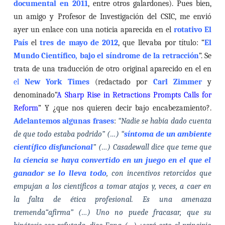
documental en 2011
, entre otros galardones). Pues bien,
un amigo y Profesor de Investigación del CSIC, me envió
ayer un enlace con una noticia aparecida en el
rotativo El
País
el
tres de mayo de 2012
, que llevaba por título: “
El
Mundo Científico, bajo el síndrome de la retracción
”. Se
trata de una traducción de otro original aparecido en el en
el
New York Times
(redactado por
Carl Zimmer
y
denominado“
A Sharp Rise in Retractions Prompts Calls for
Reform
” Y ¿que nos quieren decir bajo encabezamiento?.
Adelantemos algunas frases
:
“Nadie se había dado cuenta
de que todo estaba podrido” (…) “
síntoma de un ambiente
científico disfuncional
” (…) Casadewall dice que teme que
la ciencia se haya convertido en un juego en el que el
ganador se lo lleva todo
, con incentivos retorcidos que
empujan a los científicos a tomar atajos y,
veces, a caer en
la falta de ética profesional. Es una amenaza
tremenda“afirma” (…) Uno no puede fracasar, que su