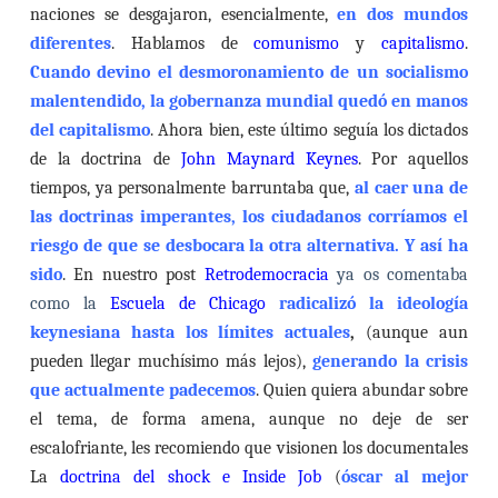
naciones se desgajaron,
esencialmente,
en dos mundos
diferentes
. Hablamos de
comunismo
y
capitalismo
.
Cuando devino el desmoronamiento de un socialismo
malentendido, la gobernanza mundial quedó en manos
del capitalismo
. Ahora bien, este último seguía los dictados
de la
doctrina de
John Maynard Keynes
. Por aquellos
tiempos,
ya personalmente barruntaba que,
al caer una de
las doctrinas imperantes, los ciudadanos corríamos el
riesgo de que se desbocara la otra alternativa. Y así ha
sido
. En nuestro post
Retrodemocracia
ya os comentaba
como la
Escuela de Chicago
radicalizó la ideología
keynesiana hasta los límites actuales
,
(aunque aun
pueden llegar muchísimo más lejos),
generando la crisis
que actualmente padecemos
. Quien quiera abundar sobre
el tema, de forma amena, aunque no deje de ser
escalofriante, les recomiendo que visionen los documentales
La
doctrina del shock
e Inside Job
(
óscar al mejor