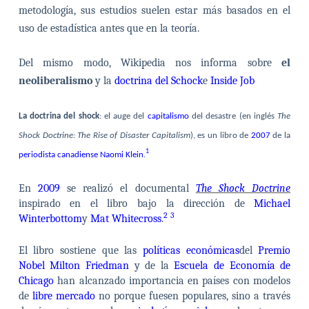
metodología, sus estudios suelen estar más basados en el
uso de estadística antes que en la teoría.
Del mismo modo, Wikipedia nos informa sobre
el
neoliberalismo
y la
doctrina del Schock
e
Inside Job
La doctrina del shock
: el auge del
capitalismo
del desastre (en inglés
The
Shock Doctrine: The Rise of Disaster Capitalism
), es un libro de
2007
de la
1
periodista
canadiense
Naomi Klein
.
En
2009
se realizó el documental
The Shock Doctrine
inspirado en el libro bajo la dirección de
Michael
2
3
Winterbottom
y
Mat Whitecross
.
El libro sostiene que las
políticas económicas
del
Premio
Nobel
Milton Friedman
y de la
Escuela de Economía de
Chicago
han alcanzado importancia en países con modelos
de
libre mercado
no porque fuesen populares, sino a través