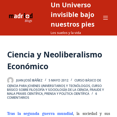
Un Universo
S
a
invisible bajo
l
nuestros pies
t
Los suelos y la vida
a
r
a
Ciencia y Neoliberalismo
l
c
Económico
o
n
t
JUAN JOSÉ IBÁÑEZ
5 MAYO 2012
CURSO BÁSICO DE
CIENCIA PARA JOVENES UNIVERSITARIOS Y TECNÓLOGOS
,
CURSO
e
BÁSICO SOBRE FILOSOFÍA Y SOCIOLOGÍA DE LA CIENCIA
,
FRAUDE Y
MALA PRAXIS CIENTÍFICA
,
PRENSA Y POLÍTICA CIENTÍFICA
6
n
COMENTARIOS
i
d
Tras la segunda guerra mundial
, la sociedad y sus
o