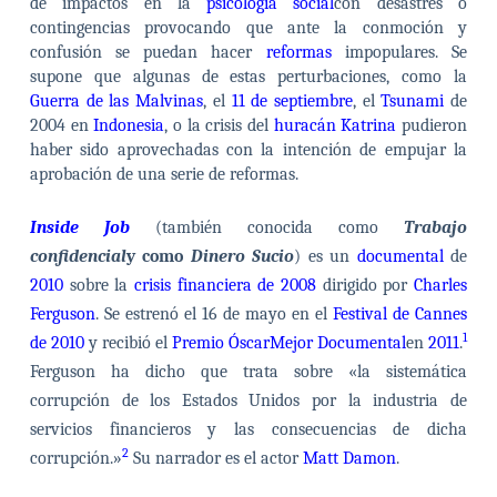
de impactos en la
psicología social
con desastres o
contingencias provocando que ante la conmoción y
confusión se puedan hacer
reformas
impopulares. Se
supone que algunas de estas perturbaciones, como la
Guerra de las Malvinas
, el
11 de septiembre
, el
Tsunami
de
2004 en
Indonesia
, o la crisis del
huracán Katrina
pudieron
haber sido aprovechadas con la intención de empujar la
aprobación de una serie de reformas.
Inside Job
(también conocida como
Trabajo
confidencial
y como
Dinero Sucio
) es un
documental
de
2010
sobre la
crisis financiera de 2008
dirigido por
Charles
Ferguson
. Se estrenó el 16 de mayo en el
Festival de Cannes
1
de 2010
y recibió el
Premio Óscar
Mejor Documental
en
2011
.
Ferguson ha dicho que trata sobre «la sistemática
corrupción de los Estados Unidos por la industria de
servicios financieros y las consecuencias de dicha
2
corrupción.»
Su narrador es el actor
Matt Damon
.