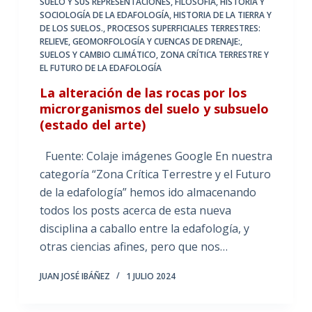
SUELO Y SUS REPRESENTACIONES
,
FILOSOFÍA, HISTORIA Y
SOCIOLOGÍA DE LA EDAFOLOGÍA
,
HISTORIA DE LA TIERRA Y
DE LOS SUELOS.
,
PROCESOS SUPERFICIALES TERRESTRES:
RELIEVE, GEOMORFOLOGÍA Y CUENCAS DE DRENAJE:
,
SUELOS Y CAMBIO CLIMÁTICO
,
ZONA CRÍTICA TERRESTRE Y
EL FUTURO DE LA EDAFOLOGÍA
La alteración de las rocas por los
microrganismos del suelo y subsuelo
(estado del arte)
Fuente: Colaje imágenes Google En nuestra
categoría “Zona Crítica Terrestre y el Futuro
de la edafología” hemos ido almacenando
todos los posts acerca de esta nueva
disciplina a caballo entre la edafología, y
otras ciencias afines, pero que nos…
JUAN JOSÉ IBÁÑEZ
1 JULIO 2024