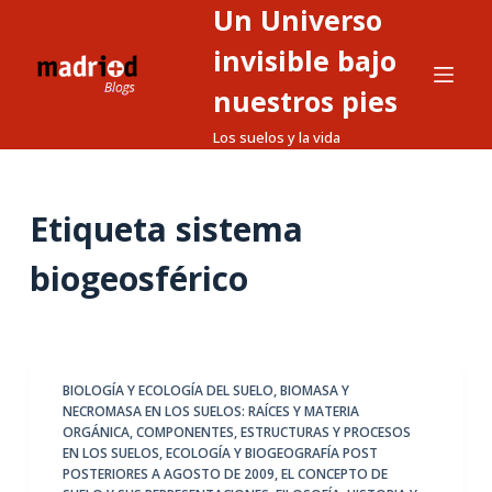
Un Universo
S
a
invisible bajo
l
nuestros pies
t
Los suelos y la vida
a
r
a
Etiqueta
sistema
l
c
biogeosférico
o
n
t
e
BIOLOGÍA Y ECOLOGÍA DEL SUELO
,
BIOMASA Y
n
NECROMASA EN LOS SUELOS: RAÍCES Y MATERIA
i
ORGÁNICA
,
COMPONENTES, ESTRUCTURAS Y PROCESOS
d
EN LOS SUELOS
,
ECOLOGÍA Y BIOGEOGRAFÍA POST
POSTERIORES A AGOSTO DE 2009
,
EL CONCEPTO DE
o