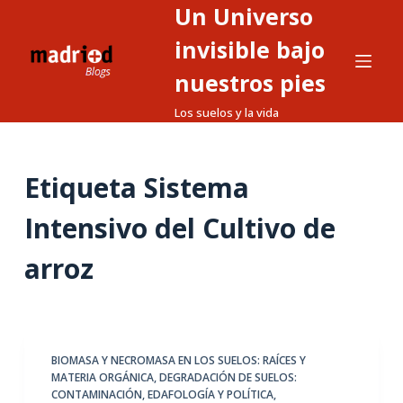
Un Universo
S
a
invisible bajo
l
nuestros pies
t
Los suelos y la vida
a
r
a
Etiqueta
Sistema
l
c
Intensivo del Cultivo de
o
n
arroz
t
e
n
i
BIOMASA Y NECROMASA EN LOS SUELOS: RAÍCES Y
d
MATERIA ORGÁNICA
,
DEGRADACIÓN DE SUELOS:
o
CONTAMINACIÓN
,
EDAFOLOGÍA Y POLÍTICA
,