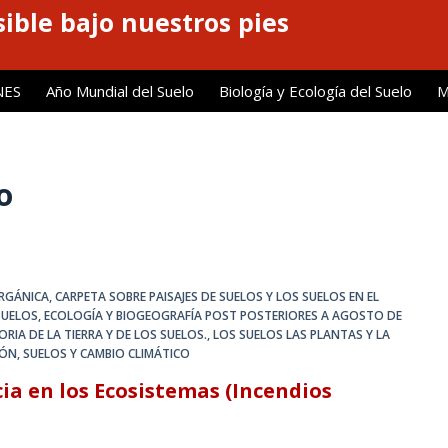
ible bajo nuestros pies
NES
Año Mundial del Suelo
Biología y Ecología del Suelo
M
o
ORGÁNICA
,
CARPETA SOBRE PAISAJES DE SUELOS Y LOS SUELOS EN EL
SUELOS
,
ECOLOGÍA Y BIOGEOGRAFÍA POST POSTERIORES A AGOSTO DE
ORIA DE LA TIERRA Y DE LOS SUELOS.
,
LOS SUELOS LAS PLANTAS Y LA
IÓN
,
SUELOS Y CAMBIO CLIMÁTICO
cia en los Ecosistemas (Incendios