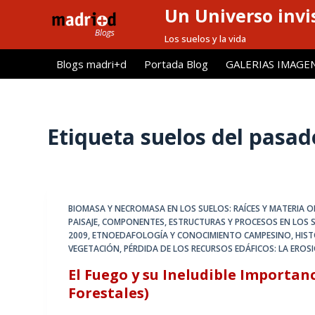
Un Universo invis
S
a
Los suelos y la vida
l
Blogs madri+d
Portada Blog
GALERIAS IMAGE
t
a
r
a
Etiqueta
suelos del pasad
l
c
o
n
BIOMASA Y NECROMASA EN LOS SUELOS: RAÍCES Y MATERIA 
t
PAISAJE
,
COMPONENTES, ESTRUCTURAS Y PROCESOS EN LOS 
e
2009
,
ETNOEDAFOLOGÍA Y CONOCIMIENTO CAMPESINO
,
HIST
VEGETACIÓN
,
PÉRDIDA DE LOS RECURSOS EDÁFICOS: LA EROS
n
i
El Fuego y su Ineludible Importan
d
Forestales)
o