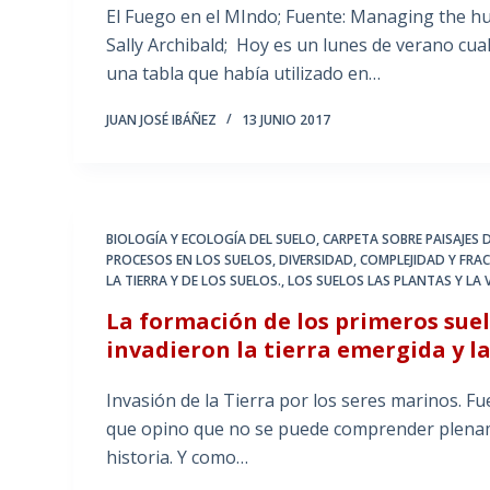
El Fuego en el MIndo; Fuente: Managing the h
Sally Archibald; Hoy es un lunes de verano cu
una tabla que había utilizado en…
JUAN JOSÉ IBÁÑEZ
13 JUNIO 2017
BIOLOGÍA Y ECOLOGÍA DEL SUELO
,
CARPETA SOBRE PAISAJES D
PROCESOS EN LOS SUELOS
,
DIVERSIDAD, COMPLEJIDAD Y FRA
LA TIERRA Y DE LOS SUELOS.
,
LOS SUELOS LAS PLANTAS Y LA
La formación de los primeros sue
invadieron la tierra emergida y l
Invasión de la Tierra por los seres marinos. Fu
que opino que no se puede comprender plename
historia. Y como…