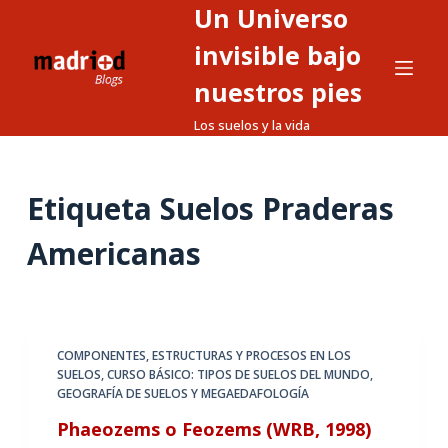
Un Universo
S
a
invisible bajo
l
nuestros pies
t
Los suelos y la vida
a
r
a
Etiqueta
Suelos Praderas
l
c
Americanas
o
n
t
e
COMPONENTES, ESTRUCTURAS Y PROCESOS EN LOS
n
SUELOS
,
CURSO BÁSICO: TIPOS DE SUELOS DEL MUNDO
,
i
GEOGRAFÍA DE SUELOS Y MEGAEDAFOLOGÍA
d
Phaeozems o Feozems (WRB, 1998)
o