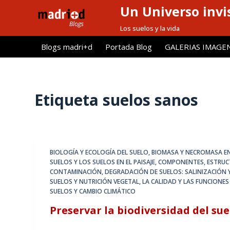
Un Universo invis
S
a
Los suelos y la vida
l
Blogs madri+d
Portada Blog
GALERIAS IMAGE
t
a
r
a
Etiqueta
suelos sanos
l
c
o
n
BIOLOGÍA Y ECOLOGÍA DEL SUELO
,
BIOMASA Y NECROMASA EN
t
SUELOS Y LOS SUELOS EN EL PAISAJE
,
COMPONENTES, ESTRUCT
e
CONTAMINACIÓN
,
DEGRADACIÓN DE SUELOS: SALINIZACIÓN Y
SUELOS Y NUTRICIÓN VEGETAL
,
LA CALIDAD Y LAS FUNCIONES
n
SUELOS Y CAMBIO CLIMÁTICO
i
Preservar la biodiversidad del su
d
o