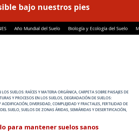
ible bajo nuestros pies
NES
Año Mundial del Suelo
Biología y Ecología del Suelo
M
 LOS SUELOS: RAÍCES Y MATERIA ORGÁNICA
,
CARPETA SOBRE PAISAJES DE
URAS Y PROCESOS EN LOS SUELOS
,
DEGRADACIÓN DE SUELOS:
 ACIDIFICACIÓN
,
DIVERSIDAD, COMPLEJIDAD Y FRACTALES
,
FERTILIDAD DE
 DEL SUELO
,
SUELOS DE ZONAS ÁRIDAS, SEMIÁRIDAS Y DESERTIFICACIÓN
,
elo para mantener suelos sanos