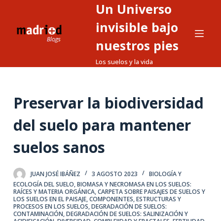
Un Universo
S
a
invisible bajo
l
nuestros pies
t
Los suelos y la vida
a
r
a
Preservar la biodiversidad
l
c
del suelo para mantener
o
n
suelos sanos
t
e
JUAN JOSÉ IBÁÑEZ
3 AGOSTO 2023
BIOLOGÍA Y
n
ECOLOGÍA DEL SUELO
,
BIOMASA Y NECROMASA EN LOS SUELOS:
i
RAÍCES Y MATERIA ORGÁNICA
,
CARPETA SOBRE PAISAJES DE SUELOS Y
LOS SUELOS EN EL PAISAJE
,
COMPONENTES, ESTRUCTURAS Y
d
PROCESOS EN LOS SUELOS
,
DEGRADACIÓN DE SUELOS:
CONTAMINACIÓN
,
DEGRADACIÓN DE SUELOS: SALINIZACIÓN Y
o