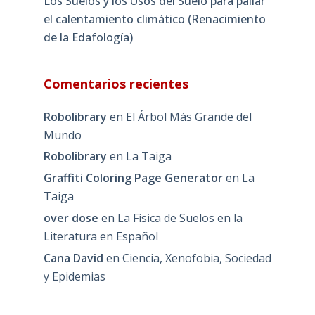
Los Suelos y los Usos del Suelo para paliar
el calentamiento climático (Renacimiento
de la Edafología)
Comentarios recientes
Robolibrary
en
El Árbol Más Grande del
Mundo
Robolibrary
en
La Taiga
Graffiti Coloring Page Generator
en
La
Taiga
over dose
en
La Física de Suelos en la
Literatura en Español
Cana David
en
Ciencia, Xenofobia, Sociedad
y Epidemias