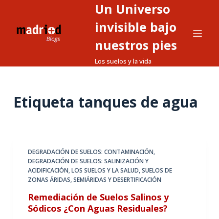
Un Universo
S
a
invisible bajo
l
nuestros pies
t
Los suelos y la vida
a
r
a
Etiqueta
tanques de agua
l
c
o
n
t
DEGRADACIÓN DE SUELOS: CONTAMINACIÓN
,
DEGRADACIÓN DE SUELOS: SALINIZACIÓN Y
e
ACIDIFICACIÓN
,
LOS SUELOS Y LA SALUD
,
SUELOS DE
n
ZONAS ÁRIDAS, SEMIÁRIDAS Y DESERTIFICACIÓN
i
Remediación de Suelos Salinos y
d
Sódicos ¿Con Aguas Residuales?
o