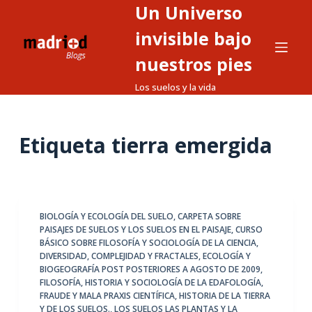
Un Universo
S
a
invisible bajo
l
nuestros pies
t
Los suelos y la vida
a
r
a
Etiqueta
tierra emergida
l
c
o
n
t
BIOLOGÍA Y ECOLOGÍA DEL SUELO
,
CARPETA SOBRE
PAISAJES DE SUELOS Y LOS SUELOS EN EL PAISAJE
,
CURSO
e
BÁSICO SOBRE FILOSOFÍA Y SOCIOLOGÍA DE LA CIENCIA
,
n
DIVERSIDAD, COMPLEJIDAD Y FRACTALES
,
ECOLOGÍA Y
i
BIOGEOGRAFÍA POST POSTERIORES A AGOSTO DE 2009
,
FILOSOFÍA, HISTORIA Y SOCIOLOGÍA DE LA EDAFOLOGÍA
,
d
FRAUDE Y MALA PRAXIS CIENTÍFICA
,
HISTORIA DE LA TIERRA
o
Y DE LOS SUELOS.
,
LOS SUELOS LAS PLANTAS Y LA