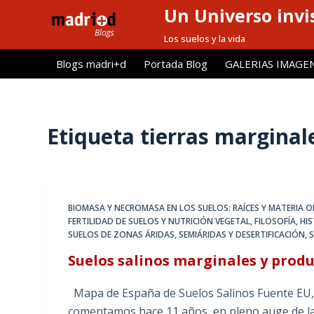
Un Universo invis
S
a
Los suelos y la vida
l
Blogs madri+d
Portada Blog
GALERIAS IMAGE
t
a
r
a
Etiqueta
tierras marginal
l
c
o
n
BIOMASA Y NECROMASA EN LOS SUELOS: RAÍCES Y MATERIA 
t
FERTILIDAD DE SUELOS Y NUTRICIÓN VEGETAL
,
FILOSOFÍA, HI
e
SUELOS DE ZONAS ÁRIDAS, SEMIÁRIDAS Y DESERTIFICACIÓN
,
S
n
Suelos salinos marginales y prod
i
d
Mapa de España de Suelos Salinos Fuente EU, J
o
comentamos hace 11 años, en pleno auge de la