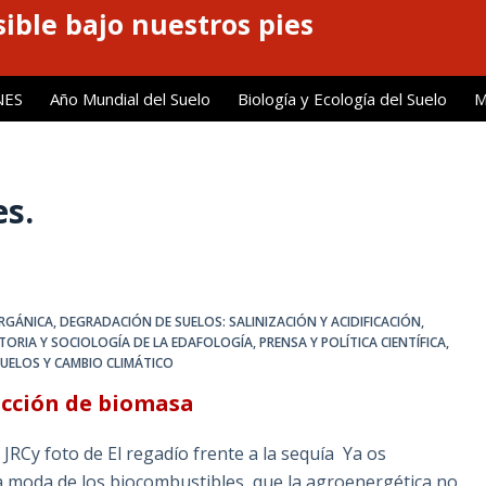
ible bajo nuestros pies
NES
Año Mundial del Suelo
Biología y Ecología del Suelo
M
es.
ORGÁNICA
,
DEGRADACIÓN DE SUELOS: SALINIZACIÓN Y ACIDIFICACIÓN
,
STORIA Y SOCIOLOGÍA DE LA EDAFOLOGÍA
,
PRENSA Y POLÍTICA CIENTÍFICA
,
UELOS Y CAMBIO CLIMÁTICO
ucción de biomasa
RCy foto de El regadío frente a la sequía Ya os
 moda de los biocombustibles, que la agroenergética no