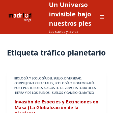
Un Universo
S
a
invisible bajo
l
nuestros pies
t
Los suelos y la vida
a
r
a
Etiqueta
tráfico planetario
l
c
o
n
t
BIOLOGÍA Y ECOLOGÍA DEL SUELO
,
DIVERSIDAD,
COMPLEJIDAD Y FRACTALES
,
ECOLOGÍA Y BIOGEOGRAFÍA
e
POST POSTERIORES A AGOSTO DE 2009
,
HISTORIA DE LA
n
TIERRA Y DE LOS SUELOS.
,
SUELOS Y CAMBIO CLIMÁTICO
i
Invasión de Especies y Extinciones en
d
Masa (La Globalización de la
o