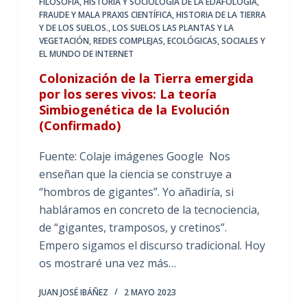
FILOSOFÍA, HISTORIA Y SOCIOLOGÍA DE LA EDAFOLOGÍA
,
FRAUDE Y MALA PRAXIS CIENTÍFICA
,
HISTORIA DE LA TIERRA
Y DE LOS SUELOS.
,
LOS SUELOS LAS PLANTAS Y LA
VEGETACIÓN
,
REDES COMPLEJAS, ECOLÓGICAS, SOCIALES Y
EL MUNDO DE INTERNET
Colonización de la Tierra emergida
por los seres vivos: La teoría
Simbiogenética de la Evolución
(Confirmado)
Fuente: Colaje imágenes Google Nos
enseñan que la ciencia se construye a
“hombros de gigantes”. Yo añadiría, si
habláramos en concreto de la tecnociencia,
de “gigantes, tramposos, y cretinos”.
Empero sigamos el discurso tradicional. Hoy
os mostraré una vez más…
JUAN JOSÉ IBÁÑEZ
2 MAYO 2023