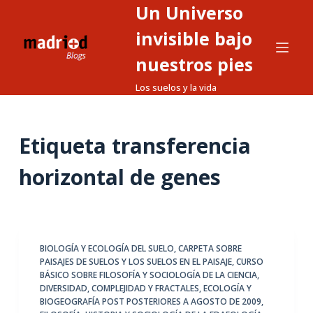
Un Universo
S
a
invisible bajo
l
nuestros pies
t
Los suelos y la vida
a
r
a
Etiqueta
transferencia
l
c
horizontal de genes
o
n
t
e
BIOLOGÍA Y ECOLOGÍA DEL SUELO
,
CARPETA SOBRE
n
PAISAJES DE SUELOS Y LOS SUELOS EN EL PAISAJE
,
CURSO
i
BÁSICO SOBRE FILOSOFÍA Y SOCIOLOGÍA DE LA CIENCIA
,
d
DIVERSIDAD, COMPLEJIDAD Y FRACTALES
,
ECOLOGÍA Y
BIOGEOGRAFÍA POST POSTERIORES A AGOSTO DE 2009
,
o