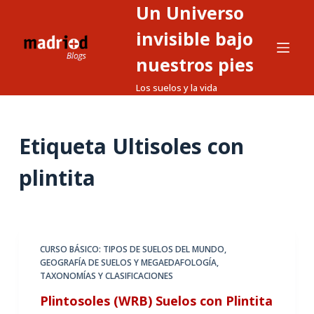
Un Universo
S
a
invisible bajo
l
nuestros pies
t
Los suelos y la vida
a
r
a
Etiqueta
Ultisoles con
l
c
plintita
o
n
t
e
CURSO BÁSICO: TIPOS DE SUELOS DEL MUNDO
,
n
GEOGRAFÍA DE SUELOS Y MEGAEDAFOLOGÍA
,
i
TAXONOMÍAS Y CLASIFICACIONES
d
Plintosoles (WRB) Suelos con Plintita
o