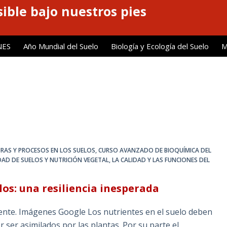
ible bajo nuestros pies
NES
Año Mundial del Suelo
Biología y Ecología del Suelo
M
RAS Y PROCESOS EN LOS SUELOS
,
CURSO AVANZADO DE BIOQUÍMICA DEL
IDAD DE SUELOS Y NUTRICIÓN VEGETAL
,
LA CALIDAD Y LAS FUNCIONES DEL
los: una resiliencia inesperada
uente. Imágenes Google Los nutrientes en el suelo deben
ser asimilados por las plantas. Por su parte el