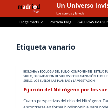
Un Universo invis
S
a
Los suelos y la vida
l
Blogs madri+d
Portada Blog
GALERIAS IMAGE
t
a
r
a
Etiqueta
vanario
l
c
o
n
BIOLOGÍA Y ECOLOGÍA DEL SUELO
,
COMPONENTES, ESTRUCTU
t
SUELO
,
DEGRADACIÓN DE SUELOS: CONTAMINACIÓN
,
FERTIL
e
SUELO
,
LOS SUELOS LAS PLANTAS Y LA VEGETACIÓN
n
Fijación del Nitrógeno por los sue
i
d
Cuatro perspectivas del ciclo del Nitrógeno. F
o
encontrarse en forma biodisponible para poder 