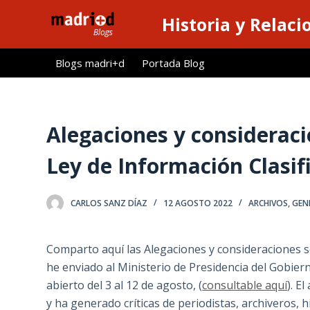
S
Historia y Relaci
a
l
Blogs madri+d
Portada Blog
t
a
r
a
Alegaciones y consideraci
l
Ley de Información Clasif
c
o
n
CARLOS SANZ DÍAZ
12 AGOSTO 2022
ARCHIVOS
,
GEN
t
e
Comparto aquí las Alegaciones y consideraciones s
n
he enviado al Ministerio de Presidencia del Gobiern
i
abierto del 3 al 12 de agosto, (
consultable aquí
). E
d
y ha generado críticas de periodistas, archiveros
o