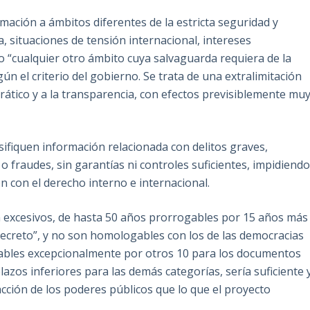
rmación a ámbitos diferentes de la estricta seguridad y
, situaciones de tensión internacional, intereses
 o “cualquier otro ámbito cuya salvaguarda requiera de la
ún el criterio del gobierno. Se trata de una extralimitación
crático y a la transparencia, con efectos previsiblemente mu
asifiquen información relacionada con delitos graves,
fraudes, sin garantías ni controles suficientes, impidiend
ón con el derecho interno e internacional.
on excesivos, de hasta 50 años prorrogables por 15 años más
o secreto”, y no son homologables con los de las democracias
ables excepcionalmente por otros 10 para los documentos
plazos inferiores para las demás categorías, sería suficiente 
cción de los poderes públicos que lo que el proyecto