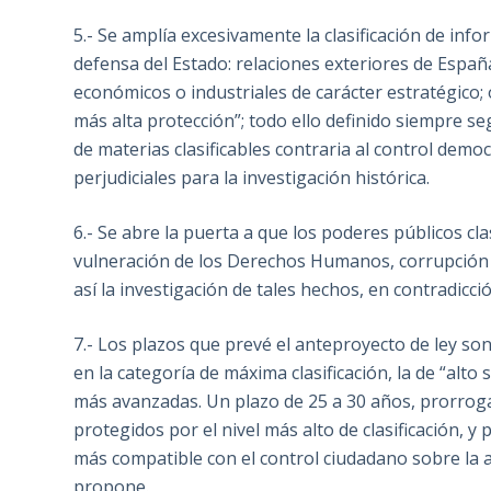
5.- Se amplía excesivamente la clasificación de info
defensa del Estado: relaciones exteriores de España
económicos o industriales de carácter estratégico;
más alta protección”; todo ello definido siempre seg
de materias clasificables contraria al control demo
perjudiciales para la investigación histórica.
6.- Se abre la puerta a que los poderes públicos cl
vulneración de los Derechos Humanos, corrupción o 
así la investigación de tales hechos, en contradicci
7.- Los plazos que prevé el anteproyecto de ley s
en la categoría de máxima clasificación, la de “alt
más avanzadas. Un plazo de 25 a 30 años, prorrog
protegidos por el nivel más alto de clasificación, y 
más compatible con el control ciudadano sobre la a
propone.