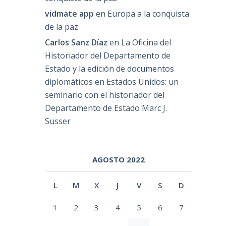
vidmate app
en
Europa a la conquista
de la paz
Carlos Sanz Díaz
en
La Oficina del
Historiador del Departamento de
Estado y la edición de documentos
diplomáticos en Estados Unidos: un
seminario con el historiador del
Departamento de Estado Marc J.
Susser
AGOSTO 2022
L
M
X
J
V
S
D
1
2
3
4
5
6
7