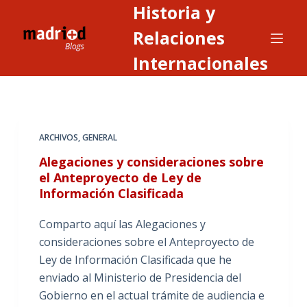
Historia y
S
a
Relaciones
l
Internacionales
t
a
r
a
ARCHIVOS
,
GENERAL
l
c
Alegaciones y consideraciones sobre
o
el Anteproyecto de Ley de
Información Clasificada
n
t
Comparto aquí las Alegaciones y
e
consideraciones sobre el Anteproyecto de
n
Ley de Información Clasificada que he
i
enviado al Ministerio de Presidencia del
d
Gobierno en el actual trámite de audiencia e
o