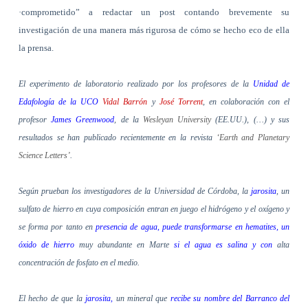
·comprometido” a redactar un post contando brevemente su
investigación de una manera más rigurosa de cómo se hecho eco de ella
la prensa.
El experimento de laboratorio realizado por los profesores de la
Unidad de
Edafología de la UCO
Vidal Barrón
y
José Torrent
, en colaboración con el
profesor
James Greenwood
, de la
Wesleyan University
(EE.UU.), (…) y sus
resultados se han publicado recientemente en la revista
‘Earth and Planetary
Science Letters’
.
Según prueban los investigadores de la Universidad de Córdoba, la
jarosita
, un
sulfato de hierro en cuya composición entran en juego el hidrógeno y el oxígeno y
se forma por tanto en
presencia de agua, puede transformarse en hematites, un
óxido de hierro
muy abundante en Marte
si el agua es salina y con
alta
concentración de fosfato en el medio.
El hecho de que la
jarosita,
un mineral que
recibe su nombre del Barranco del