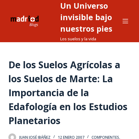
Un Universo
S
a
invisible bajo
l
nuestros pies
t
Los suelos y la vida
a
r
a
De los Suelos Agrícolas a
l
c
los Suelos de Marte: La
o
n
Importancia de la
t
Edafología en los Estudios
e
n
Planetarios
i
d
o
JUAN JOSÉ IBÁÑEZ
12 ENERO 2007
COMPONENTES,