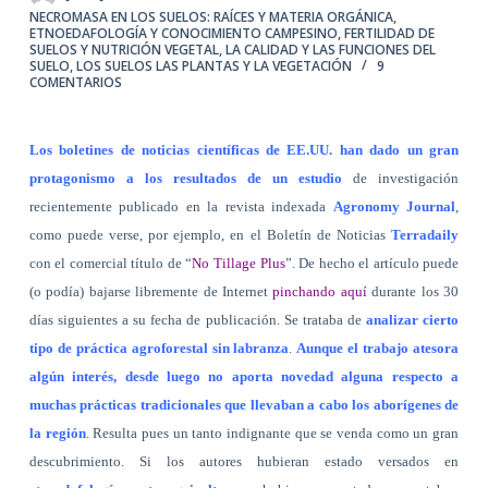
NECROMASA EN LOS SUELOS: RAÍCES Y MATERIA ORGÁNICA
,
ETNOEDAFOLOGÍA Y CONOCIMIENTO CAMPESINO
,
FERTILIDAD DE
SUELOS Y NUTRICIÓN VEGETAL
,
LA CALIDAD Y LAS FUNCIONES DEL
SUELO
,
LOS SUELOS LAS PLANTAS Y LA VEGETACIÓN
9
COMENTARIOS
Los boletines de noticias científicas de EE.UU. han dado un gran
protagonismo a los resultados de un estudio
de investigación
recientemente publicado en la revista indexada
Agronomy Journal
,
como puede verse, por ejemplo, en el Boletín de Noticias
Terradaily
con el comercial título de “
No Tillage Plus
”.
De hecho el artículo puede
(o podía) bajarse libremente de Internet
pinchando aquí
durante los 30
días siguientes a su fecha de publicación. Se trataba de
analizar cierto
tipo de práctica agroforestal sin labranza
.
Aunque el trabajo atesora
algún interés, desde luego no aporta novedad alguna respecto a
muchas prácticas tradicionales que llevaban a cabo los aborígenes de
la región
. Resulta pues un tanto indignante que se venda como un gran
descubrimiento. Si los autores hubieran estado versados en