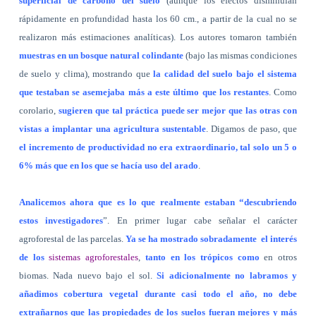
superficial de carbono del suelo
(aunque los efectos disminuían
rápidamente en profundidad hasta los 60 cm., a partir de la cual no se
realizaron más estimaciones analíticas). Los autores tomaron también
muestras en un bosque natural colindante
(bajo las mismas condiciones
de suelo y clima), mostrando que
la calidad del suelo bajo el sistema
que testaban se asemejaba más a este último que los restantes
. Como
corolario,
sugieren que tal práctica puede ser mejor que las otras con
vistas a implantar una agricultura sustentable
. Digamos de paso, que
el incremento de productividad no era extraordinario, tal solo un 5 o
6% más que en los que se hacía uso del arado
.
Analicemos ahora que es lo que realmente estaban “descubriendo
estos investigadores
”. En primer lugar cabe señalar el carácter
agroforestal de las parcelas.
Ya se ha mostrado sobradamente
el interés
de los
sistemas agroforestales
,
tanto en los trópicos como
en otros
biomas. Nada nuevo bajo el sol.
Si adicionalmente no labramos y
añadimos cobertura vegetal durante casi todo el año, no debe
extrañarnos que las propiedades de los suelos fueran mejores y más