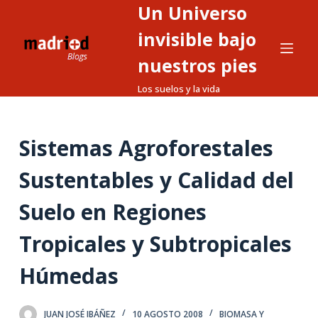
Un Universo
S
a
invisible bajo
l
nuestros pies
t
Los suelos y la vida
a
r
a
Sistemas Agroforestales
l
c
Sustentables y Calidad del
o
n
Suelo en Regiones
t
Tropicales y Subtropicales
e
n
Húmedas
i
d
o
JUAN JOSÉ IBÁÑEZ
10 AGOSTO 2008
BIOMASA Y