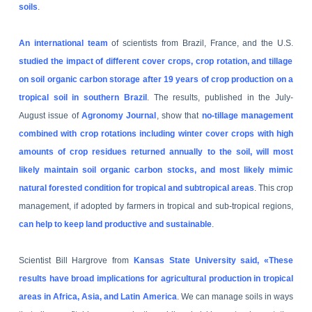
soils
.
An international team
of scientists from
Brazil
,
France
, and the
U.S.
studied the impact of different cover crops, crop rotation, and tillage
on soil organic carbon storage after 19 years of crop production on a
tropical soil in southern
Brazil
. The results, published in the July-
August issue of
Agronomy Journal
, show that
no-tillage management
combined with crop rotations including winter cover crops with high
amounts of crop residues returned annually to the soil, will most
likely maintain soil organic carbon stocks, and most likely mimic
natural forested condition for tropical and subtropical areas
. This crop
management, if adopted by farmers in tropical and sub-tropical regions,
can help to keep land productive and sustainable
.
Scientist Bill Hargrove from
Kansas
State
University
said, «These
results have broad implications for agricultural production in tropical
areas in
Africa
,
Asia
, and
Latin America
. We can manage soils in ways