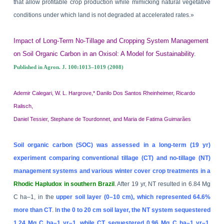
that allow profitable crop production while mimicking natural vegetative
conditions under which land is not degraded at accelerated rates.»
Impact of Long-Term No-Tillage and Cropping System Management
on Soil Organic Carbon in an Oxisol: A Model for Sustainability
.
Published in Agron. J. 100:1013–1019 (2008)
Ademir Calegari, W. L. Hargrove,* Danilo Dos Santos Rheinheimer, Ricardo
Ralisch,
Daniel Tessier, Stephane de Tourdonnet, and Maria de Fatima Guimarães
Soil organic carbon (SOC) was assessed in a long-term (19 yr)
experiment comparing conventional tillage (CT) and no-tillage (NT)
management systems and various winter cover crop treatments in a
Rhodic Hapludox in southern
Brazil
. After 19 yr, NT resulted in 6.84 Mg
C ha–1, in the
upper soil layer (0–10 cm), which represented 64.6%
more than CT
. I
n the 0 to 20 cm soil layer, the NT system sequestered
1.24 Mg C ha–1 yr–1, while CT sequestered 0.96 Mg C ha–1 yr–1
.