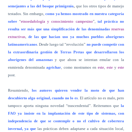
semejantes a las del bosque primigenio
,
que los otros tipos de manejo
testados. Sin embargo,
como ya hemos mostrado en nuestra categoría
sobre
“
etnoedafología y conocimiento campesino
”,
tal práctica no
resulta ser más que una simplificación de las denominadas
reservas
extractivas
,
de las que hacían uso ya muchos pueblos aborígenes
latinoamericanos
. Desde luego tal “revolución”
no puede competir con
la extraordinaria gestión de
Terras Pretas
que desarrollaron los
aborígenes del amazonas
y que ahora se intentan emular con la
enmienda denominada
agrichar
, como mostramos en
este
,
este
y
este
post.
Resumiendo,
los autores quieren vender la moto de que han
descubierto algo original, cuando no lo es
. El artículo no es malo, pero
tampoco aporta ninguna novedad “trascendental”. Reiteramos que
la
FAO ya insiste en la implantación de este tipo de sistemas, con
independencia de que se contemple o no el cultivo de cobertera
invernal, ya que
las prácticas deben adaptarse a cada situación local,