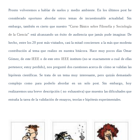
Pronto volveremos a hablar de suelos y medio ambiente. En los últimos post he
considerado oportuno abordar otros temas de incuestionable actualidad. Sin
embargo, también es cierto que nuestro “
Curso Básico sobre Filosofía y Sociología
de la Ciencia
” está alcanzando un éxito de audiencia que jamás pude imaginar. De
hecho, entre los 20 post más visitados, casi la mitad conciernen a la más que modesta
contribución al tema que realizo en nuestra bitácora. Hace muy pocos días Omar
Gómez, de este
IEEE
o de este otro
IEEE
instituto (no se exactamente a cual de ellas
pertenece; estoy perdido), nos preguntó dos cuestiones acerca de cómo se validan las
hipótesis científicas. Se trata de un tema muy interesante, pero quizás demasiado
complejo como para poderlo abordar en un solo post. Sin embargo, hoy
realizaremos una breve descripción ( no exhaustiva) que muestra las dificultades que
entraña la tarea de la validación de ensayos, teorías e hipótesis experimentales.