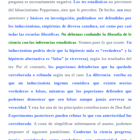
pregunta es necesariamente negativa.
Los tes estadísticos
no provienen
del falsacionismo Popperiano, sino que le preceden. De hecho,
son
muy
anteriores y
básicos en investigación, pudiéndose ser defendidos por
los induccionistas, empiristas de diversa catadura, así como por casi
todas las escuelas filosóficas
.
No debemos confundir la filosofía de le
ciencia con las inferencias estadísticas
. Veamos pues lo que ocurre:
Un
induccionista podría decir que la hipótesis nula es “verdadera” y la
hipótesis alternativa es “falsa” (o viceversa)
,
según los resultados del
tes. Por el contrario,
los poperianos defenderían que ha quedado
corroborada o refutada
según sea el caso.
La diferencia
estriba en
que un induccionista ingenuo considera que existen teorías
verdaderas o falsas, mientras que los poperianos defienden que
podemos demostrar que son falsas aunque jamás aseverar su
veracidad
. Y esta fue una de las principales contribuciones de Don Karl.
Experimentos posteriores pueden refutar lo que con anterioridad fue
corroborado
. A costa de simplificar sobremanera el asunto, podemos
proponer el siguiente paralelismo.
Conforme la ciencia progresa,
teorías consideradas como verdaderas, con anterioridad, son a