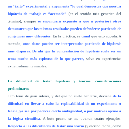
un “éxito” experimental y argumenta “lo cual demuestra que nuestra
hipótesis de trabajo es “acertada”
(en el sentido más genérico del
término), siempre
se encontrará expuesto a que a posteriori otros
demuestren que los mismos resultados pueden defenderse partiendo de
conjeturas muy diferentes
. En la práctica, es
usual
que esto suceda. A
menudo,
unos datos pueden ser interpretados partiendo de hipótesis
muy dispares. De ahí que la contrastación de hipótesis suela ser un
tema mucho más espinoso de lo que parece,
salvo en experiencias
extremadamente simples.
La dificultad de testar hipótesis y teorías: consideraciones
preliminares
Otro tema de gran interés, y del que no suele hablarse, deviene
de la
dificultad en llevar a cabo la replicabilidad de un experimento o
teoría, ya sea por padecer cierta ambigüedad, o por motivos ajenos a
la lógica científica
. A bote pronto se me ocurren cuatro ejemplos.
Respecto a las dificultades de testar una teoría
(y escribo teoría, como