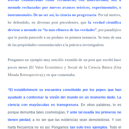
menudo rechazadas por nuevos avances teóricos, experimentales, o
instrumentales. De no ser así, la ciencia no progresaría
. Por tal motivo,
he defendido, en diversas post precedentes, que
la verdad científica
deviene a menudo en “la más efímera de las verdades”
, por paradójico
que le pueda parecerle a un profano en primera instancia. Se trata de una
de las propiedades consustánciales a la práctica investigadora
Pongamos un ejemplo muy sencillo extraído de un post que escribí hace
pocos meses (
El Valor Económico y Social de la Ciencia Básica (Una
Mirada Retrospectiva)
y en que comentaba:
“E
l establishment se encuentra constituido por los popes que han
ayudado a conformar la visión del mundo en un momento dado. La
ciencia con mayúsculas es transgresora
. En otras palabras, lo es
porque derrumba tales cosmologías
. Y ante tal osadía los primeros no
tienen piedad
, a no ser que las evidencias sean demoledoras. Y con
harta frecuencia no es así. Pongamos
tan solo tres ejemplos
. Todo el