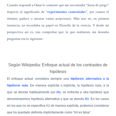
Cuando respondí a Omar le comenté que me encontraba “fuera de juego”
respecto al significado de “
experimentos controlados
”, por cuanto el
término padece o atesora varias acepciones. Más aun en, en primera
instancia, no recordaba su papel en filosofía de la ciencia. Y desde mi
perspectiva así es, tras comprobar que lo que realmente me deseaba
preguntar era lo siguiente:
Según Wikipedia: Enfoque actual de los contrastes de
hipótesis
El enfoque actual considera siempre una
hipótesis alternativa a la
hipótesis nula
. De manera explícita o implícita, la hipótesis nula, a la
que se denota habitualmente por
Ho
,
se enfrenta a otra hipótesis que
denominaremos hipótesis alternativa y que se denota
H
. En los casos
1
en los que no se especifica
H
de manera explícita, podemos considerar
1
que ha quedado definida implícitamente como “
H
es falsa”.
0