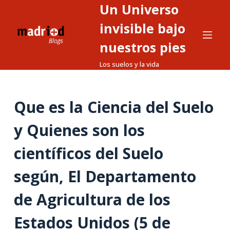
Un Universo
S
a
invisible bajo
l
nuestros pies
t
Los suelos y la vida
a
r
a
Que es la Ciencia del Suelo
l
c
y Quienes son los
o
n
científicos del Suelo
t
según, El Departamento
e
n
de Agricultura de los
i
d
Estados Unidos (5 de
o