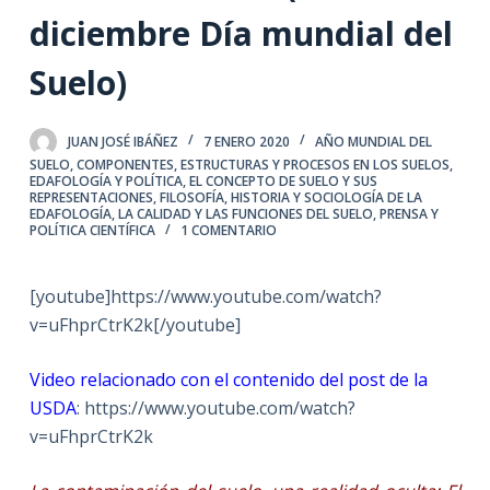
diciembre Día mundial del
Suelo)
JUAN JOSÉ IBÁÑEZ
7 ENERO 2020
AÑO MUNDIAL DEL
SUELO
,
COMPONENTES, ESTRUCTURAS Y PROCESOS EN LOS SUELOS
,
EDAFOLOGÍA Y POLÍTICA
,
EL CONCEPTO DE SUELO Y SUS
REPRESENTACIONES
,
FILOSOFÍA, HISTORIA Y SOCIOLOGÍA DE LA
EDAFOLOGÍA
,
LA CALIDAD Y LAS FUNCIONES DEL SUELO
,
PRENSA Y
POLÍTICA CIENTÍFICA
1 COMENTARIO
[youtube]https://www.youtube.com/watch?
v=uFhprCtrK2k[/youtube]
Video relacionado con el contenido del post de la
USDA
: https://www.youtube.com/watch?
v=uFhprCtrK2k