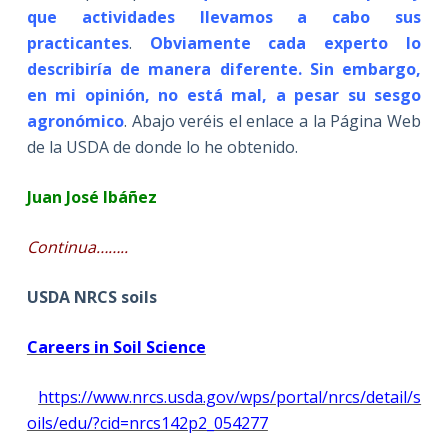
que actividades llevamos a cabo sus
practicantes
.
Obviamente cada experto lo
describiría de manera diferente. Sin embargo,
en mi opinión, no está mal, a pesar su sesgo
agronómico
. Abajo veréis el enlace a la Página Web
de la USDA de donde lo he obtenido.
Juan José Ibáñez
Continua……..
USDA NRCS soils
Careers in Soil Science
https://www.nrcs.usda.gov/wps/portal/nrcs/detail/s
oils/edu/?cid=nrcs142p2_054277