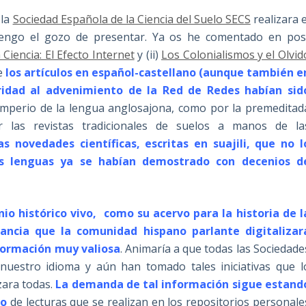
 la
Sociedad Española de la Ciencia del Suelo SECS
realizara e
tengo el gozo de presentar. Ya os he comentado en pos
a Ciencia: El Efecto Internet
y (ii)
Los Colonialismos y el Olvid
e
los artículos en español-castellano (aunque también e
oridad al advenimiento de la Red de Redes habían sid
 imperio de la lengua anglosajona, como por la premeditad
ar las revistas tradicionales de suelos a manos de la
s novedades científicas, escritas en suajili, que no l
as lenguas ya se habían demostrado con decenios d
 histórico vivo, como su acervo para la historia de l
ncia que la comunidad hispano parlante digitalizar
nformación muy valiosa
. Animaría a que todas las Sociedade
nuestro idioma y aún han tomado tales iniciativas que l
zara todas.
La demanda de tal información sigue estand
ro
de lecturas que se realizan en los repositorios personale