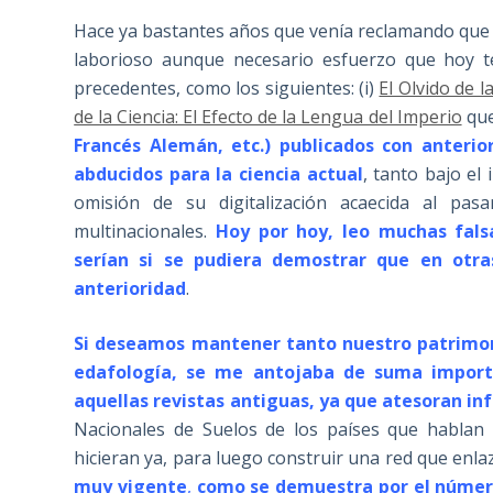
Hace ya bastantes años que venía reclamando que
laborioso aunque necesario esfuerzo que hoy 
precedentes, como los siguientes: (i)
El Olvido de l
de la Ciencia: El Efecto de la Lengua del Imperio
qu
Francés Alemán, etc.) publicados con anteri
abducidos para la ciencia actual
, tanto bajo el
omisión de su digitalización acaecida al pas
multinacionales.
Hoy por hoy, leo muchas falsa
serían si se pudiera demostrar que en otr
anterioridad
.
Si deseamos mantener tanto nuestro patrimonio
edafología, se me antojaba de suma importa
aquellas revistas antiguas, ya que atesoran i
Nacionales de Suelos de los países que hablan 
hicieran ya, para luego construir una red que enla
muy vigente
,
como se demuestra por el núme