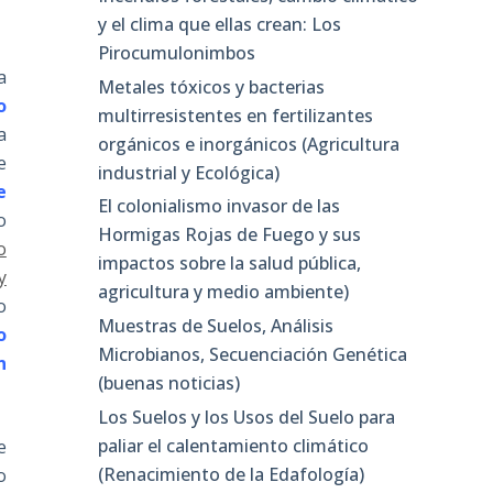
y el clima que ellas crean: Los
Pirocumulonimbos
a
Metales tóxicos y bacterias
o
multirresistentes en fertilizantes
a
orgánicos e inorgánicos (Agricultura
e
industrial y Ecológica)
e
El colonialismo invasor de las
o
Hormigas Rojas de Fuego y sus
o
impactos sobre la salud pública,
y
agricultura y medio ambiente)
o
Muestras de Suelos, Análisis
o
Microbianos, Secuenciación Genética
n
(buenas noticias)
Los Suelos y los Usos del Suelo para
paliar el calentamiento climático
e
(Renacimiento de la Edafología)
o