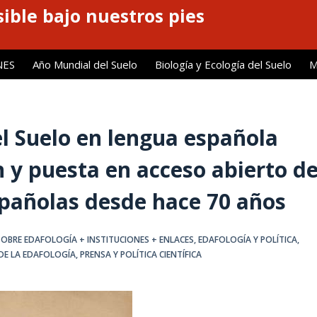
ible bajo nuestros pies
NES
Año Mundial del Suelo
Biología y Ecología del Suelo
M
el Suelo en lengua española
ón y puesta en acceso abierto d
españolas desde hace 70 años
BRE EDAFOLOGÍA + INSTITUCIONES + ENLACES
,
EDAFOLOGÍA Y POLÍTICA
,
 DE LA EDAFOLOGÍA
,
PRENSA Y POLÍTICA CIENTÍFICA