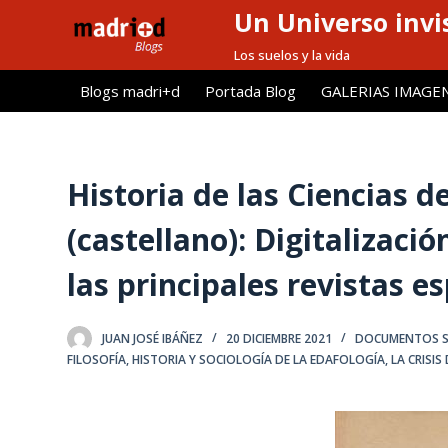
Un Universo invis
S
a
Los suelos y la vida
l
Blogs madri+d
Portada Blog
GALERIAS IMAGE
t
a
r
a
Historia de las Ciencias d
l
(castellano): Digitalizaci
c
o
las principales revistas 
n
t
e
JUAN JOSÉ IBÁÑEZ
20 DICIEMBRE 2021
DOCUMENTOS SO
n
FILOSOFÍA, HISTORIA Y SOCIOLOGÍA DE LA EDAFOLOGÍA
,
LA CRISIS
i
d
o