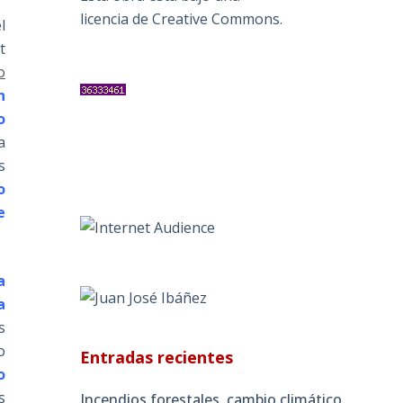
licencia de Creative Commons
.
l
t
o
n
o
a
s
o
e
a
a
s
o
Entradas recientes
o
s
Incendios forestales, cambio climático