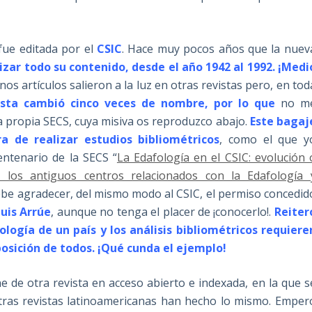
fue editada por el
CSIC
. Hace muy pocos años que la nuev
alizar todo su contenido, desde el año 1942 al 1992. ¡Medi
os artículos salieron a la luz en otras revistas pero, en tod
ista cambió cinco veces de nombre, por lo que
no m
a propia SECS, cuya misiva os reproduzco abajo.
Este bagaj
a de realizar estudios bibliométricos
, como el que y
entenario de la SECS “
La Edafología en el CSIC: evolución 
 en los antiguos centros relacionados con la Edafología 
debe agradecer, del mismo modo al CSIC, el permiso concedid
Luis Arrúe
, aunque no tenga el placer de ¡conocerlo!.
Reiter
ología de un país y los análisis bibliométricos requiere
posición de todos. ¡Qué cunda el ejemplo!
 de otra revista en acceso abierto e indexada, en la que s
Otras revistas latinoamericanas han hecho lo mismo. Emper