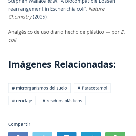
Stephen Wallace
et al
. “A biocompatible Lossen
rearrangement in Escherichia coli”.
Nature
Chemistry
(2025).
Analgésico de uso diario hecho de plástico — por
E.
coli
Imágenes Relacionadas:
# microrganismos del suelo
# Paracetamol
# reciclaje
# residuos plásticos
Compartir: