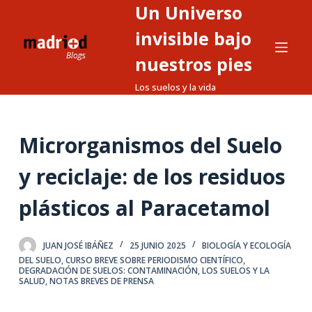
Un Universo
S
a
invisible bajo
l
nuestros pies
t
Los suelos y la vida
a
r
a
Microrganismos del Suelo
l
c
y reciclaje: de los residuos
o
n
plásticos al Paracetamol
t
e
JUAN JOSÉ IBÁÑEZ
25 JUNIO 2025
BIOLOGÍA Y ECOLOGÍA
n
DEL SUELO
,
CURSO BREVE SOBRE PERIODISMO CIENTÍFICO
,
i
DEGRADACIÓN DE SUELOS: CONTAMINACIÓN
,
LOS SUELOS Y LA
SALUD
,
NOTAS BREVES DE PRENSA
d
o